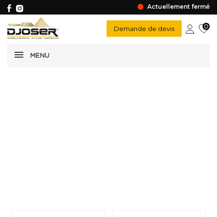
Actuellement fermé
0
Demande de devis
MENU
Isolation facade