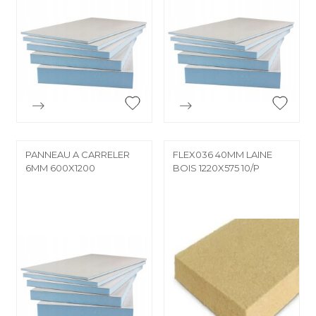


Aperçu rapide
Aperçu rapide
PANNEAU A CARRELER
FLEX036 40MM LAINE
6MM 600X1200
BOIS 1220X575 10/P