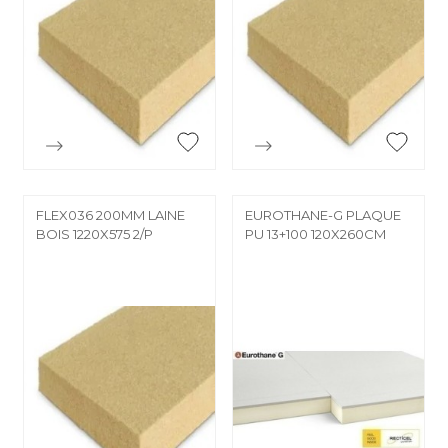


Aperçu rapide
Aperçu rapide
FLEX036 200MM LAINE
EUROTHANE-G PLAQUE
BOIS 1220X575 2/P
PU 13+100 120X260CM