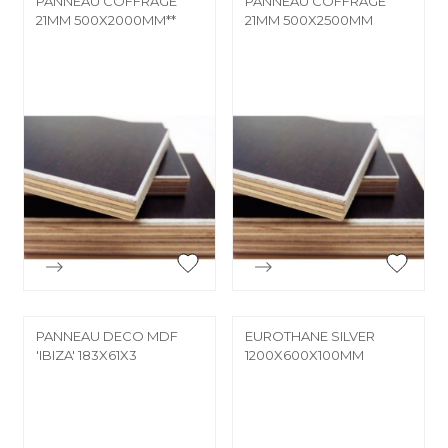
PANNEAU COFFRAGE
PANNEAU COFFRAGE
21MM 500X2000MM**
21MM 500X2500MM


Aperçu rapide
Aperçu rapide
PANNEAU DECO MDF
EUROTHANE SILVER
'IBIZA' 183X61X3
1200X600X100MM