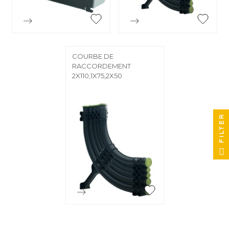


Aperçu rapide
Aperçu rapide
COURBE DE
RACCORDEMENT
2X110,1X75,2X50
FILTER

Aperçu rapide