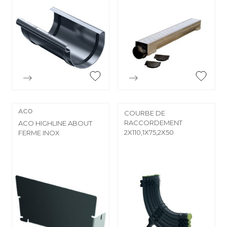


Aperçu rapide
Aperçu rapide
ACO
COURBE DE
RACCORDEMENT
ACO HIGHLINE ABOUT
2X110,1X75,2X50
FERME INOX