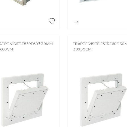


Aperçu rapide
Aperçu rapide
APPE VISITE F5 *RF60'* 30MM
TRAPPE VISITE F5 *RF60'* 3
X60CM
30X30CM