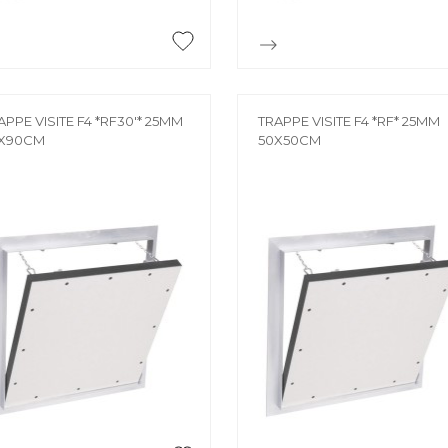


Aperçu rapide
Aperçu rapide
APPE VISITE F4 *RF30'* 25MM
TRAPPE VISITE F4 *RF* 25MM
X90CM
50X50CM