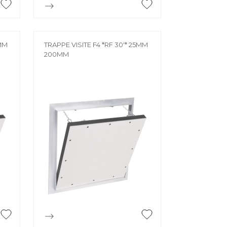

Aperçu rapide
5MM
TRAPPE VISITE F4 *RF 30'* 25MM
200MM

Aperçu rapide