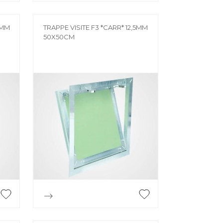
5MM
TRAPPE VISITE F3 *CARR* 12,5MM
50X50CM

Aperçu rapide