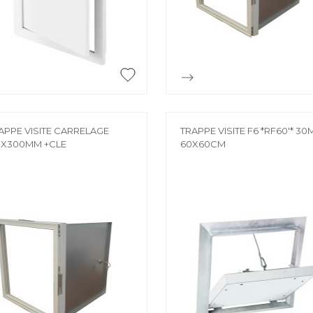
Accessoires
PIÈCE DÉTACH
Pièce détaché


Aperçu rapide
Aperçu rapide
APPE VISITE CARRELAGE
TRAPPE VISITE F6 *RF60'* 3
0X300MM +CLE
60X60CM