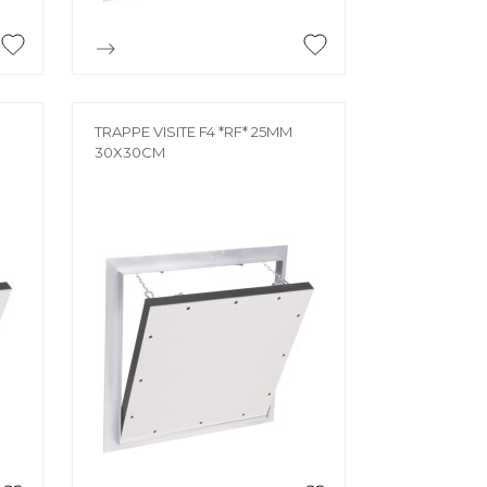

Aperçu rapide
TRAPPE VISITE F4 *RF* 25MM
30X30CM