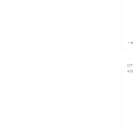
DT
45