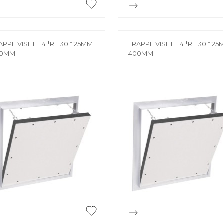


Aperçu rapide
Aperçu rapide
APPE VISITE F4 *RF 30'* 25MM
TRAPPE VISITE F4 *RF 30'* 2
00MM
400MM


Aperçu rapide
Aperçu rapide