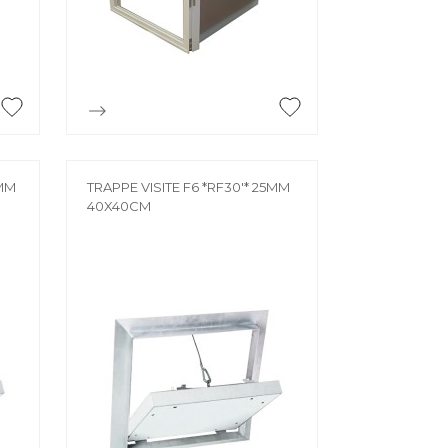
ÉE
e

Aperçu rapide
0MM
TRAPPE VISITE F6 *RF30'* 25MM
40X40CM