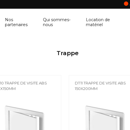
Nos
Qui sommes-
Location de
partenaires
nous
matériel
ANCRAGE MURAL
CORNIÈRE
Trappe
Ancrage mural
Cornière
BALUSTRE
PANNEAU DE 
Balustre
Panneau de con
10 TRAPPE DE VISITE ABS
DT11 TRAPPE DE VISITE ABS
BRIQUES & BLOCS
TABLETTE DE 
0X150MM
150X200MM
Briques & blocs
Tablette de fen
BÂCHE DE PROTECTION
BÉTONNIÈRE
Bâche de protection
Bétonnière