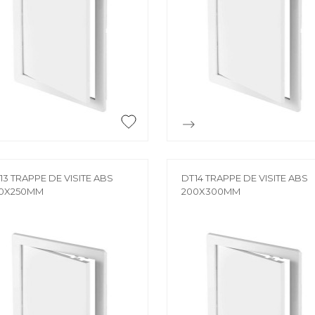
CHARIOT
CHEVRON
Chariot
Chevron
CONSOLE
ESCABEAU / EC
ECHAFAUDAGE
Console
Escabeau / Echel
FILM ÉTIRABLE
Echafaudage


Aperçu rapide
Aperçu rapide
Film étirable
FUGA OFF-WHI
LATTE
Fuga off-white j
13 TRAPPE DE VISITE ABS
DT14 TRAPPE DE VISITE ABS
0X250MM
200X300MM
Latte
LINTEAU
MOULURE
Linteau
Moulure
PERLE D'ANGLE
LÈVE PLAQUE
Perle d'angle
Lève plaque
MEMBRANE