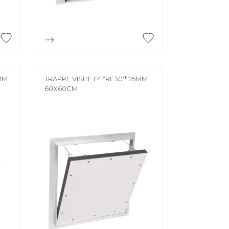

Aperçu rapide
0MM
TRAPPE VISITE F4 *RF30'* 25MM
60X60CM