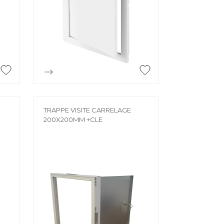
MORTIER DE JOINTOIEMENT
Mortier de jointoiement
POTEAU
Poteau

Aperçu rapide
PRODUIT CHIMIQUE
Produit chimique
ÉHAUSSES
TRAPPE VISITE CARRELAGE
200X200MM +CLE
SABLE / CIMENT / GRAVIER
ausses
Sable / Ciment / Gravier
ÉTANCHÉITÉ
Étanchéité
 PLAFONNAGE
PLÂTRE
lafonnage
Plâtre