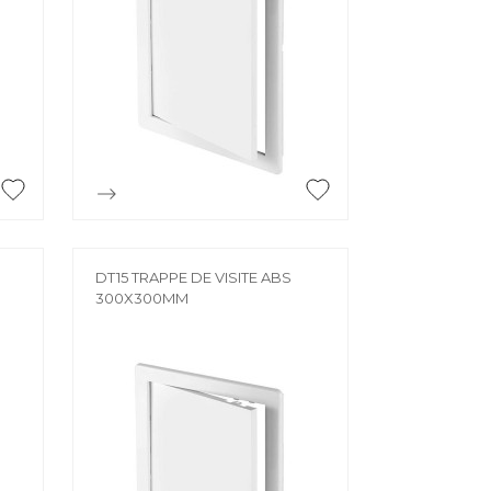
BROUETTE
Brouette
CADRE
HELLE /
Cadre
le /
CHEVÊTRE

Aperçu rapide
Chevêtre
TE JOINT
FER À BÉTON
oint
DT15 TRAPPE DE VISITE ABS
300X300MM
Fer à béton
ISOLATION
Bois
Film isolant
Isolation facade
Laine de verre