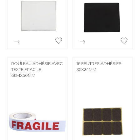


Aperçu rapide
Aperçu rapide
ROULEAU ADHÉSIF AVEC
16 FEUTRES ADHÉSIFS
TEXTE FRAGILE
35X24MM
66MX50MM