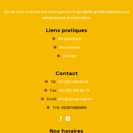
Djoser vous propose une vaste gamme de
produits profesionnels
pour
entrepreneurs et particuliers.
Liens pratiques
Nos produits
Nos folders
Contact
Contact
Tél:
+32 (0)2 346 80 82
Fax:
+32 (0)2 346 80 79
Email:
info@djoser-mat.be
TVA: BE0876880889
Nos horaires