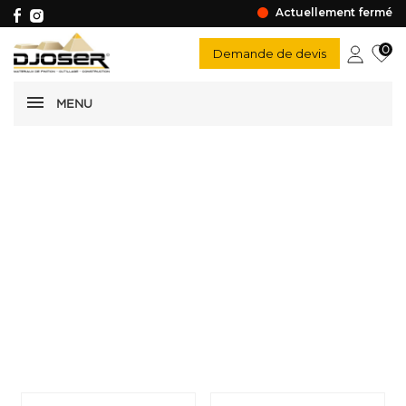
Actuellement fermé
0
Demande de devis
MENU
Chariot