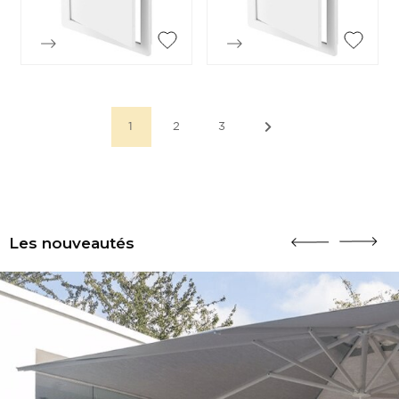


Aperçu rapide
Aperçu rapide
1
2
3
Les nouveautés