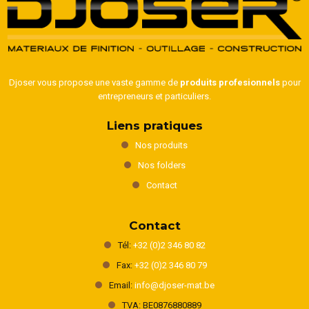
Djoser vous propose une vaste gamme de
produits profesionnels
pour
entrepreneurs et particuliers.
Liens pratiques
Nos produits
Nos folders
Contact
Contact
Tél:
+32 (0)2 346 80 82
Fax:
+32 (0)2 346 80 79
Email:
info@djoser-mat.be
TVA: BE0876880889