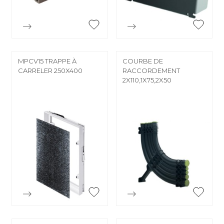


Aperçu rapide
Aperçu rapide
MPCV15 TRAPPE À
COURBE DE
CARRELER 250X400
RACCORDEMENT
2X110,1X75,2X50


Aperçu rapide
Aperçu rapide