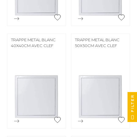


Aperçu rapide
Aperçu rapide
TRAPPE METAL BLANC
TRAPPE METAL BLANC
40X40CM AVEC CLEF
50X50CM AVEC CLEF
FILTER


Aperçu rapide
Aperçu rapide