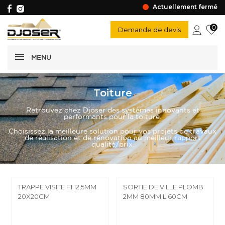
Actuellement fermé
0
Demande de devis
MENU
Toiture
Retrouvez chez Djoser des systèmes innovants et
performants pour la toiture.
Choisissez la meilleure solution pour vos projets de travaux
de réalisation et de rénovation au meilleur rapport
qualité/prix.
TRAPPE VISITE F1 12,5MM
SORTIE DE VILLE PLOMB
20X20CM
2MM 80MM L:60CM