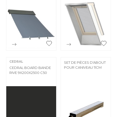


Aperçu rapide
Aperçu rapide
CEDRAL
SET DE PIÈCES D'ABOUT
POUR CANIVEAU 11CM
CEDRAL BOARD BANDE
RIVE 9X200X2500 C50