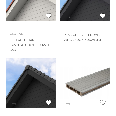


Aperçu rapide
Aperçu rapide
CEDRAL
PLANCHE DE TERRASSE
WPC 2400X150X25MM
CEDRAL BOARD
PANNEAU 9X3050X1220
C50


Aperçu rapide
Aperçu rapide