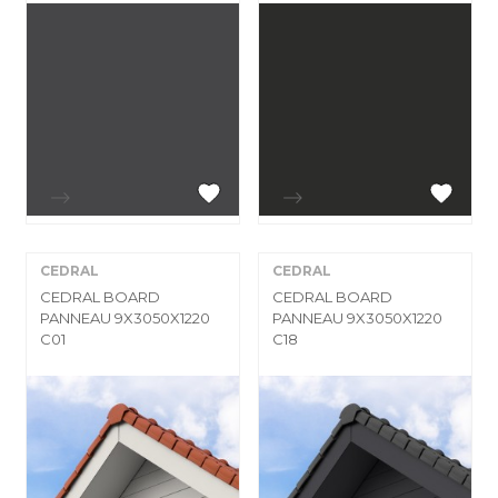


Aperçu rapide
Aperçu rapide
CEDRAL
CEDRAL
CEDRAL BOARD
CEDRAL BOARD
PANNEAU 9X3050X1220
PANNEAU 9X3050X1220
C01
C18