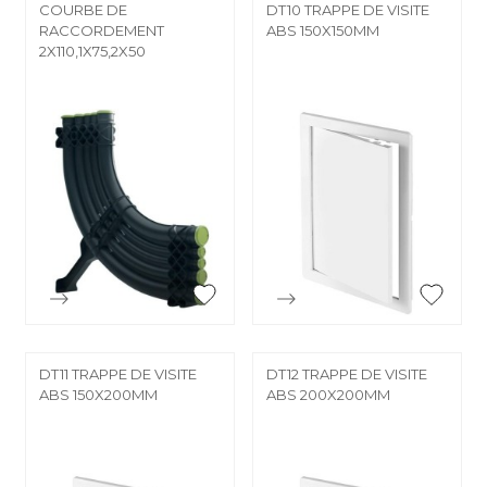
COURBE DE
DT10 TRAPPE DE VISITE
RACCORDEMENT
ABS 150X150MM
2X110,1X75,2X50


Aperçu rapide
Aperçu rapide
DT11 TRAPPE DE VISITE
DT12 TRAPPE DE VISITE
ABS 150X200MM
ABS 200X200MM