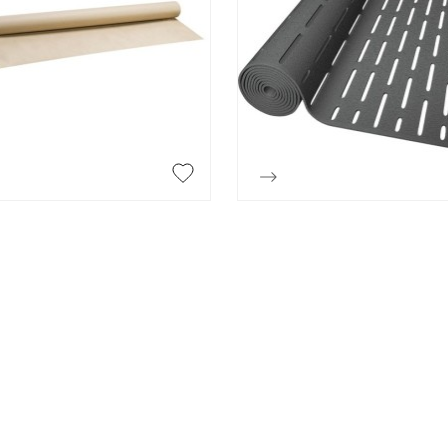
CHARIOT
CHEVRON
Chariot
Chevron
CONSOLE
ESCABEAU / EC
ECHAFAUDAGE
Console
Escabeau / Echel
FILM ÉTIRABLE
Echafaudage


Aperçu rapide
Aperçu rapide
Film étirable
FUGA OFF-WHI
LATTE
Fuga off-white j
Latte
LINTEAU
MOULURE
Linteau
Moulure
PERLE D'ANGLE
LÈVE PLAQUE
Perle d'angle
Lève plaque
MEMBRANE