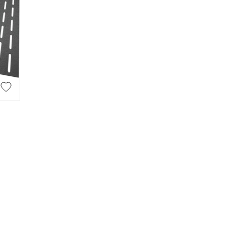
BROUETTE
Brouette
CADRE
HELLE /
Cadre
le /
CHEVÊTRE
Chevêtre
TE JOINT
FER À BÉTON
oint
Fer à béton
ISOLATION
Bois
Film isolant
Isolation facade
Laine de verre