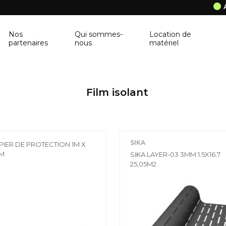
Nos
Qui sommes-
Location de
partenaires
nous
matériel
ANCRAGE MURAL
CORNIÈRE
Film isolant
Ancrage mural
Cornière
BALUSTRE
PANNEAU DE 
Balustre
Panneau de con
SIKA
PIER DE PROTECTION 1M X
BRIQUES & BLOCS
TABLETTE DE 
M
SIKA LAYER-03 3MM 1.5X16.7
25,05M2
Briques & blocs
Tablette de fen
BÂCHE DE PROTECTION
BÉTONNIÈRE
Bâche de protection
Bétonnière