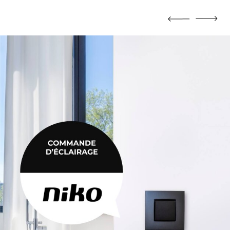
MORTIER DE JOINTOIEMENT
Mortier de jointoiement
POTEAU
Poteau
PRODUIT CHIMIQUE
Produit chimique
ÉHAUSSES
SABLE / CIMENT / GRAVIER
ausses
Sable / Ciment / Gravier
ÉTANCHÉITÉ
Étanchéité
 PLAFONNAGE
PLÂTRE
lafonnage
Plâtre