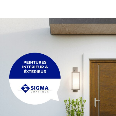
PALETTE
Membrane
Palette
PLEXIGLASS
POUTRE
Plexiglass
Poutre
POUTRELLE
RACCORDEMENT
Poutrelle
Raccordement
REGARDS ET R
TRÉTEAU
Regards et réh
Tréteau
TUYAU
FIL
Tuyau
Fil
MAÇONNERIE &
ACCESSOIRES
Maçonnerie & p