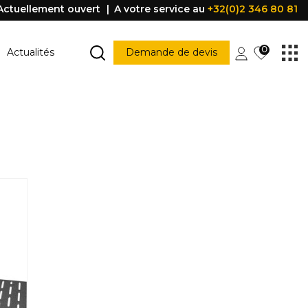
Actuellement ouvert
A votre service au
+32(0)2 346 80 81
0
Actualités
Demande de devis
MARCHE ESCALIER
Marche escalier
CONSTRUCTION
PORTES ET FENÊTRES
struction
Porte
Accessoire porte
FENÊTRE
Fenêtre
Poignée
être
PROFILE DE PROTECTION
Profile de protection