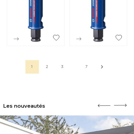


Aperçu rapide
Aperçu rapide
…
1
2
3
7
Les nouveautés