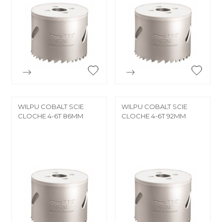


Aperçu rapide
Aperçu rapide
WILPU COBALT SCIE
WILPU COBALT SCIE
CLOCHE 4-6T 86MM
CLOCHE 4-6T 92MM