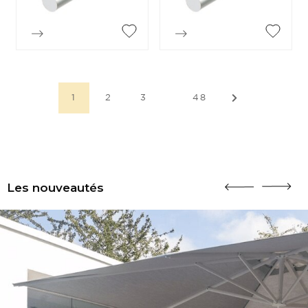


Aperçu rapide
Aperçu rapide
…
1
2
3
48
Les nouveautés