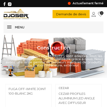
Actuellement fermé
0
Demande de devis
MENU
Construction
Bâtir ou réparer, tous nos produits y sont adaptés. Tous les
travaux de gros œuvre seront réalisable grâce à nous. Nous
avons une large gamme de plusieurs marques de produits
de finition intérieure, extérieur.
CEZAR
FUGA OFF-WHITE JOINT
100-BLANC 2KG
CEZAR PROFILES
ALUMINIUM LED ANGLE
AVEC DIFFUSEUR