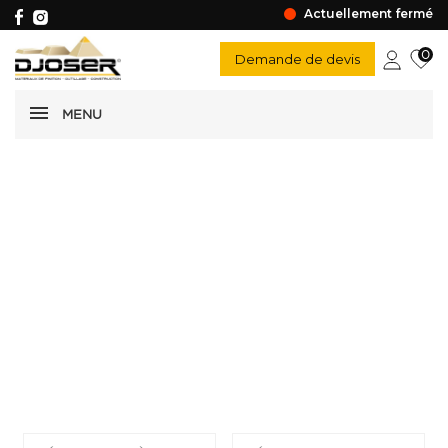
Actuellement fermé
0
Demande de devis
MENU
Déboucheur