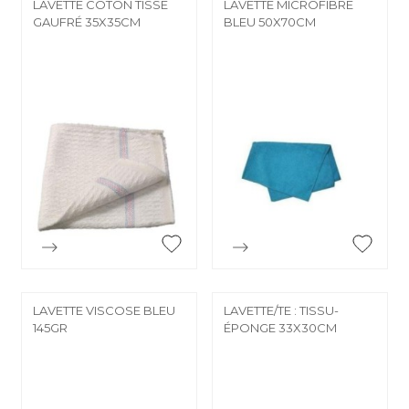
LAVETTE COTON TISSE
LAVETTE MICROFIBRE
GAUFRÉ 35X35CM
BLEU 50X70CM


Aperçu rapide
Aperçu rapide
LAVETTE VISCOSE BLEU
LAVETTE/TE : TISSU-
145GR
ÉPONGE 33X30CM