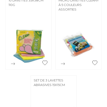
10 LAVETTES 35X38CM
MICRO LAVETTES CLEANY
110G
À 5 COULEURS
ASSORTIES


Aperçu rapide
Aperçu rapide
SET DE 3 LAVETTES
ABRASIVES 15X15CM