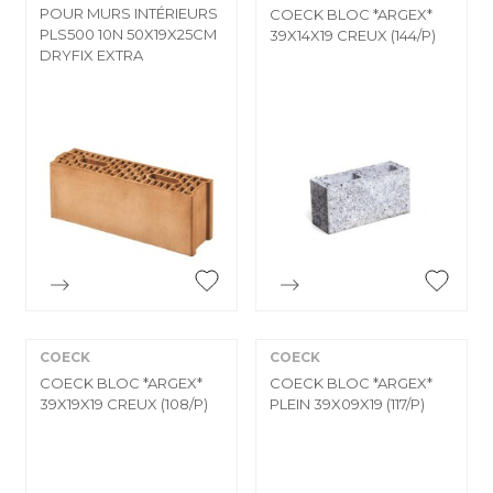
POUR MURS INTÉRIEURS
COECK BLOC *ARGEX*
PLS500 10N 50X19X25CM
39X14X19 CREUX (144/P)
DRYFIX EXTRA


Aperçu rapide
Aperçu rapide
COECK
COECK
COECK BLOC *ARGEX*
COECK BLOC *ARGEX*
39X19X19 CREUX (108/P)
PLEIN 39X09X19 (117/P)