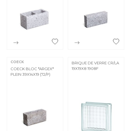


Aperçu rapide
Aperçu rapide
COECK
BRIQUE DE VERRE CR/LA
19X19X8 1908F
COECK BLOC *ARGEX*
PLEIN 39X14X19 (72/P)