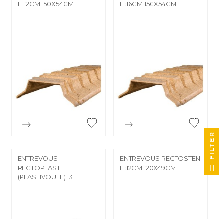
H:12CM 150X54CM
H:16CM 150X54CM
FILTER


Aperçu rapide
Aperçu rapide
ENTREVOUS
ENTREVOUS RECTOSTEN
RECTOPLAST
H:12CM 120X49CM
(PLASTIVOUTE) 13