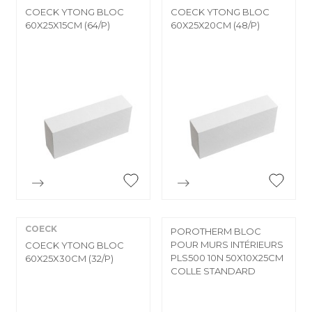
COECK YTONG BLOC
COECK YTONG BLOC
60X25X15CM (64/P)
60X25X20CM (48/P)


Aperçu rapide
Aperçu rapide
COECK
POROTHERM BLOC
POUR MURS INTÉRIEURS
COECK YTONG BLOC
PLS500 10N 50X10X25CM
60X25X30CM (32/P)
COLLE STANDARD