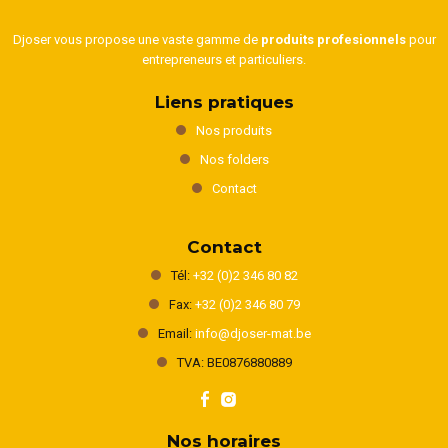
Djoser vous propose une vaste gamme de
produits profesionnels
pour
entrepreneurs et particuliers.
Liens pratiques
Nos produits
Nos folders
Contact
Contact
Tél:
+32 (0)2 346 80 82
Fax:
+32 (0)2 346 80 79
Email:
info@djoser-mat.be
TVA: BE0876880889
Nos horaires