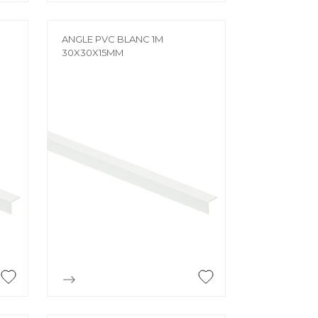
ANGLE PVC BLANC 1M
30X30X15MM

Aperçu rapide