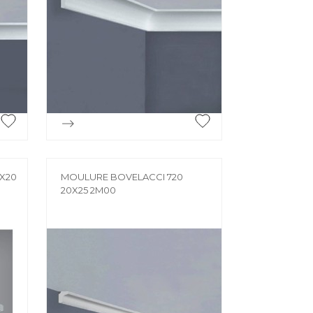
BROUETTE
Brouette
CADRE
HELLE /
Cadre
le /
CHEVÊTRE

Aperçu rapide
Chevêtre
TE JOINT
FER À BÉTON
oint
0X20
MOULURE BOVELACCI 720
20X25 2M00
Fer à béton
ISOLATION
Bois
Film isolant
Isolation facade
Laine de verre