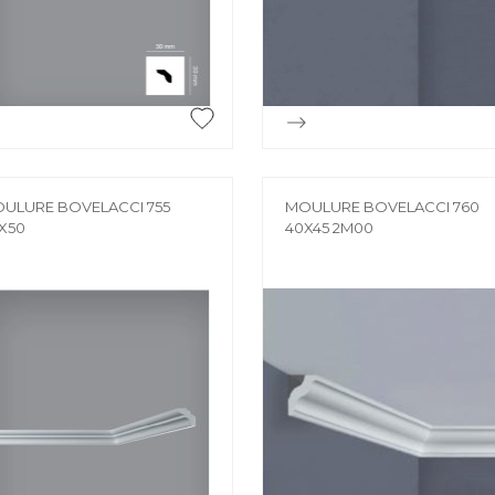
Accessoires
PIÈCE DÉTACH
Pièce détaché


Aperçu rapide
Aperçu rapide
ULURE BOVELACCI 755
MOULURE BOVELACCI 760
X50
40X45 2M00