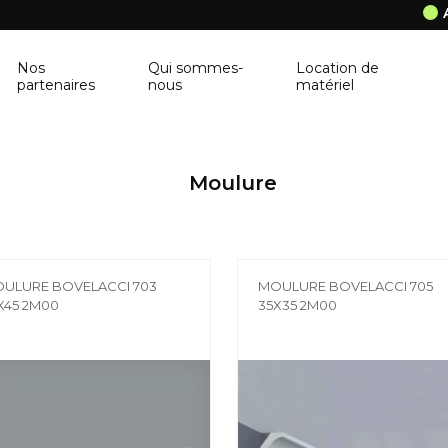
Nos
Qui sommes-
Location de
partenaires
nous
matériel
ANCRAGE MURAL
CORNIÈRE
Moulure
Ancrage mural
Cornière
BALUSTRE
PANNEAU DE 
Balustre
Panneau de con
ULURE BOVELACCI 703
MOULURE BOVELACCI 705
BRIQUES & BLOCS
TABLETTE DE 
X45 2M00
35X35 2M00
Briques & blocs
Tablette de fen
BÂCHE DE PROTECTION
BÉTONNIÈRE
Bâche de protection
Bétonnière