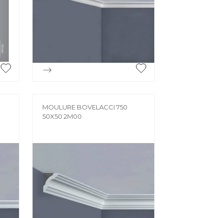
MORTIER DE JOINTOIEMENT
Mortier de jointoiement
POTEAU
Poteau

Aperçu rapide
PRODUIT CHIMIQUE
Produit chimique
ÉHAUSSES
MOULURE BOVELACCI 750
50X50 2M00
SABLE / CIMENT / GRAVIER
ausses
Sable / Ciment / Gravier
ÉTANCHÉITÉ
Étanchéité
 PLAFONNAGE
PLÂTRE
lafonnage
Plâtre