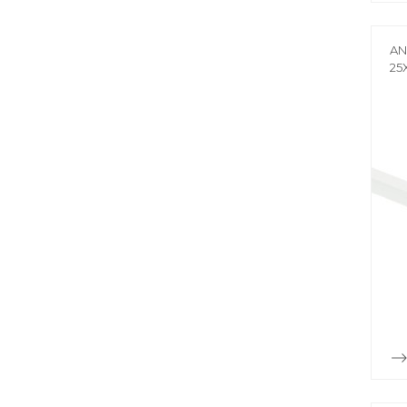
AN
25