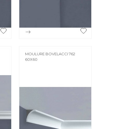
ÉE
e

Aperçu rapide
MOULURE BOVELACCI 762
60X60