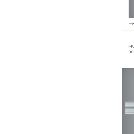
MO
80