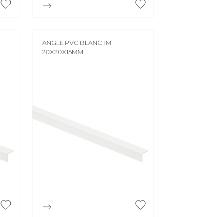

Aperçu rapide
ANGLE PVC BLANC 1M
20X20X15MM

Aperçu rapide