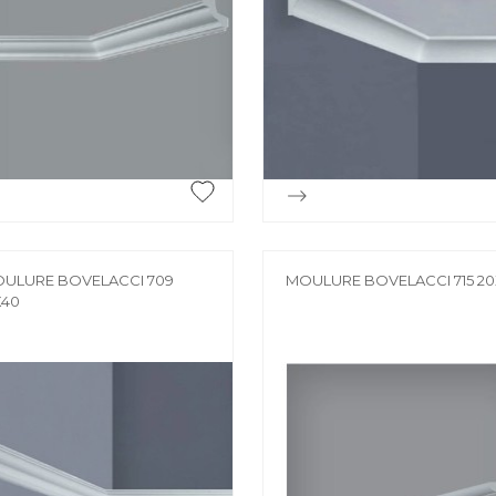
CHARIOT
CHEVRON
Chariot
Chevron
CONSOLE
ESCABEAU / EC
ECHAFAUDAGE
Console
Escabeau / Echel
FILM ÉTIRABLE
Echafaudage


Aperçu rapide
Aperçu rapide
Film étirable
FUGA OFF-WHI
LATTE
Fuga off-white j
ULURE BOVELACCI 709
MOULURE BOVELACCI 715 2
X40
Latte
LINTEAU
MOULURE
Linteau
Moulure
PERLE D'ANGLE
LÈVE PLAQUE
Perle d'angle
Lève plaque
MEMBRANE