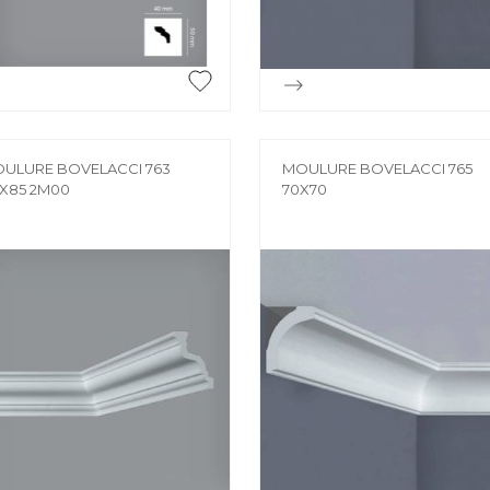


Aperçu rapide
Aperçu rapide
ULURE BOVELACCI 763
MOULURE BOVELACCI 765
X85 2M00
70X70