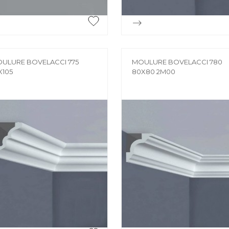


Aperçu rapide
Aperçu rapide
ULURE BOVELACCI 775
MOULURE BOVELACCI 780
X105
80X80 2M00