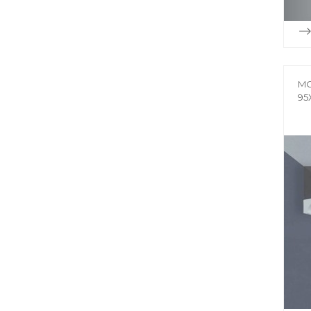
MO
95