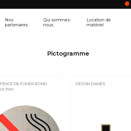
Nos
Qui sommes-
Location de
partenaires
nous
matériel
ANCRAGE MURAL
CORNIÈRE
Pictogramme
Ancrage mural
Cornière
BALUSTRE
PANNEAU DE 
Balustre
Panneau de con
FENCE DE FUMER ROND
DESSIN DAMES
BRIQUES & BLOCS
TABLETTE DE 
OX 70M
Briques & blocs
Tablette de fen
BÂCHE DE PROTECTION
BÉTONNIÈRE
Bâche de protection
Bétonnière