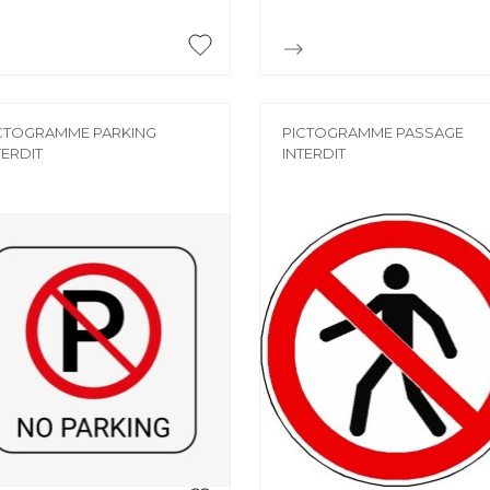


Aperçu rapide
Aperçu rapide
CTOGRAMME PARKING
PICTOGRAMME PASSAGE
TERDIT
INTERDIT