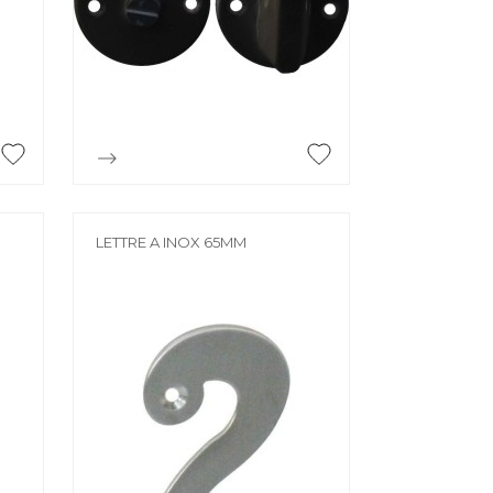
MORTIER DE JOINTOIEMENT
Mortier de jointoiement
POTEAU
Poteau

Aperçu rapide
PRODUIT CHIMIQUE
Produit chimique
ÉHAUSSES
LETTRE A INOX 65MM
SABLE / CIMENT / GRAVIER
ausses
Sable / Ciment / Gravier
ÉTANCHÉITÉ
Étanchéité
 PLAFONNAGE
PLÂTRE
lafonnage
Plâtre