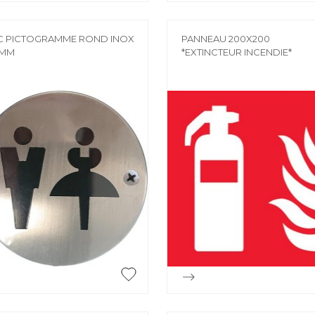
 PICTOGRAMME ROND INOX
PANNEAU 200X200
0MM
*EXTINCTEUR INCENDIE*


Aperçu rapide
Aperçu rapide