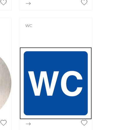

Aperçu rapide
WC

Aperçu rapide