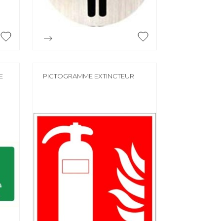

Aperçu rapide
E
PICTOGRAMME EXTINCTEUR