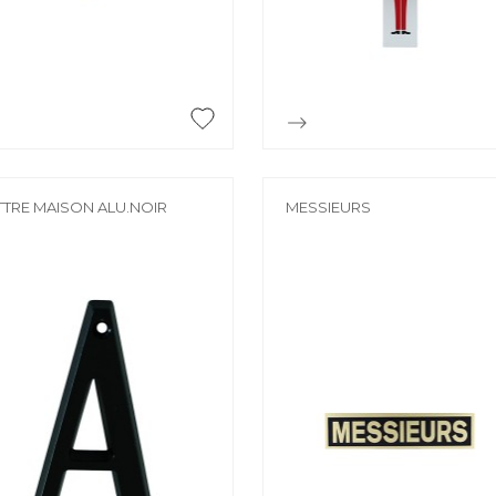
Accessoires
PIÈCE DÉTACH
Pièce détaché


Aperçu rapide
Aperçu rapide
TTRE MAISON ALU.NOIR
MESSIEURS