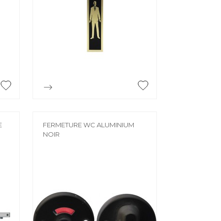
BROUETTE
Brouette
CADRE
HELLE /
Cadre
le /
CHEVÊTRE

Aperçu rapide
Chevêtre
TE JOINT
FER À BÉTON
oint
E
FERMETURE WC ALUMINIUM
NOIR
Fer à béton
ISOLATION
Bois
Film isolant
Isolation facade
Laine de verre