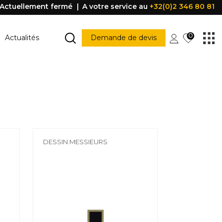
Actuellement fermé
A votre service au
+32(0)2 346 80 81
0
Actualités
Demande de devis
MARCHE ESCALIER
Marche escalier
CONSTRUCTION
PORTES ET FENÊTRES
struction
Porte
DESSIN MESSIEURS
Accessoire porte
FENÊTRE
Fenêtre
Poignée
être
PROFILE DE PROTECTION
Profile de protection