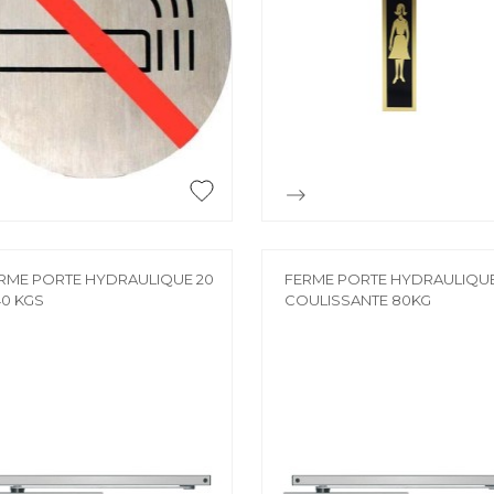
CHARIOT
CHEVRON
Chariot
Chevron
CONSOLE
ESCABEAU / EC
ECHAFAUDAGE
Console
Escabeau / Echel
FILM ÉTIRABLE
Echafaudage


Aperçu rapide
Aperçu rapide
Film étirable
FUGA OFF-WHI
LATTE
Fuga off-white j
RME PORTE HYDRAULIQUE 20
FERME PORTE HYDRAULIQU
40 KGS
COULISSANTE 80KG
Latte
LINTEAU
MOULURE
Linteau
Moulure
PERLE D'ANGLE
LÈVE PLAQUE
Perle d'angle
Lève plaque
MEMBRANE