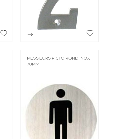
ÉE
e

Aperçu rapide
MESSIEURS PICTO ROND INOX
70MM