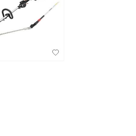
CHARIOT
CHEVRON
Chariot
Chevron
CONSOLE
ESCABEAU / EC
ECHAFAUDAGE
Console
Escabeau / Echel
FILM ÉTIRABLE
Echafaudage

Aperçu rapide
Film étirable
FUGA OFF-WHI
LATTE
Fuga off-white j
Latte
LINTEAU
MOULURE
Linteau
Moulure
PERLE D'ANGLE
LÈVE PLAQUE
Perle d'angle
Lève plaque
MEMBRANE