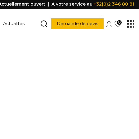
Actuellement ouvert
A votre service au
+32(0)2 346 80 81
0
Actualités
Demande de devis
MARCHE ESCALIER
Marche escalier
CONSTRUCTION
PORTES ET FENÊTRES
struction
Porte
Accessoire porte
FENÊTRE
Fenêtre
Poignée
être
PROFILE DE PROTECTION
Profile de protection