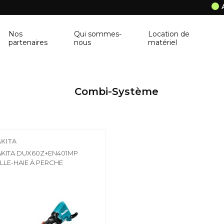
Nos
Qui sommes-
Location de
partenaires
nous
matériel
ANCRAGE MURAL
CORNIÈRE
Combi-Système
Ancrage mural
Cornière
BALUSTRE
PANNEAU DE 
Balustre
Panneau de con
KITA
BRIQUES & BLOCS
TABLETTE DE 
KITA DUX60Z+EN401MP
ILLE-HAIE À PERCHE
Briques & blocs
Tablette de fen
BÂCHE DE PROTECTION
BÉTONNIÈRE
Bâche de protection
Bétonnière