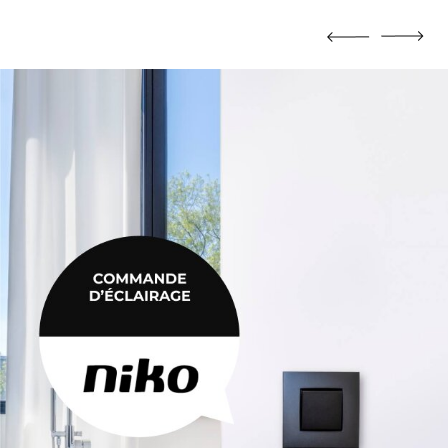
MORTIER DE JOINTOIEMENT
Mortier de jointoiement
POTEAU
Poteau
PRODUIT CHIMIQUE
Produit chimique
ÉHAUSSES
SABLE / CIMENT / GRAVIER
ausses
Sable / Ciment / Gravier
ÉTANCHÉITÉ
Étanchéité
 PLAFONNAGE
PLÂTRE
lafonnage
Plâtre