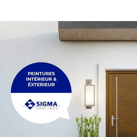
PALETTE
Membrane
Palette
PLEXIGLASS
POUTRE
Plexiglass
Poutre
POUTRELLE
RACCORDEMENT
Poutrelle
Raccordement
REGARDS ET R
TRÉTEAU
Regards et réh
Tréteau
TUYAU
FIL
Tuyau
Fil
MAÇONNERIE &
ACCESSOIRES
Maçonnerie & p