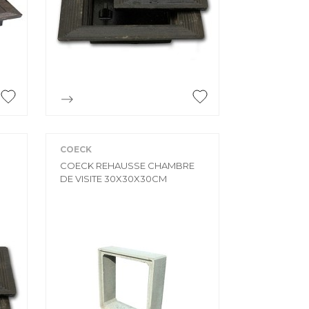
MORTIER DE JOINTOIEMENT
Mortier de jointoiement
POTEAU
Poteau

Aperçu rapide
PRODUIT CHIMIQUE
Produit chimique
COECK
ÉHAUSSES
COECK REHAUSSE CHAMBRE
SABLE / CIMENT / GRAVIER
DE VISITE 30X30X30CM
ausses
Sable / Ciment / Gravier
ÉTANCHÉITÉ
Étanchéité
 PLAFONNAGE
PLÂTRE
lafonnage
Plâtre