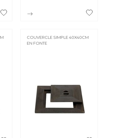

Aperçu rapide
CM
COUVERCLE SIMPLE 40X40CM
EN FONTE