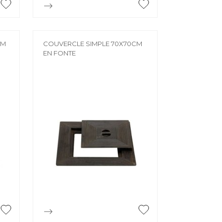

Aperçu rapide
CM
COUVERCLE SIMPLE 70X70CM
EN FONTE

Aperçu rapide