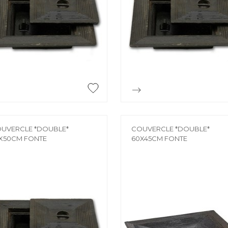
CHARIOT
CHEVRON
Chariot
Chevron
CONSOLE
ESCABEAU / EC
ECHAFAUDAGE
Console
Escabeau / Echel
FILM ÉTIRABLE
Echafaudage


Aperçu rapide
Aperçu rapide
Film étirable
FUGA OFF-WHI
LATTE
Fuga off-white j
UVERCLE *DOUBLE*
COUVERCLE *DOUBLE*
X50CM FONTE
60X45CM FONTE
Latte
LINTEAU
MOULURE
Linteau
Moulure
PERLE D'ANGLE
LÈVE PLAQUE
Perle d'angle
Lève plaque
MEMBRANE