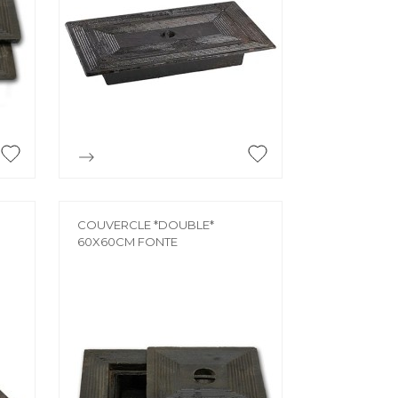
BROUETTE
Brouette
CADRE
HELLE /
Cadre
le /
CHEVÊTRE

Aperçu rapide
Chevêtre
TE JOINT
FER À BÉTON
oint
COUVERCLE *DOUBLE*
60X60CM FONTE
Fer à béton
ISOLATION
Bois
Film isolant
Isolation facade
Laine de verre