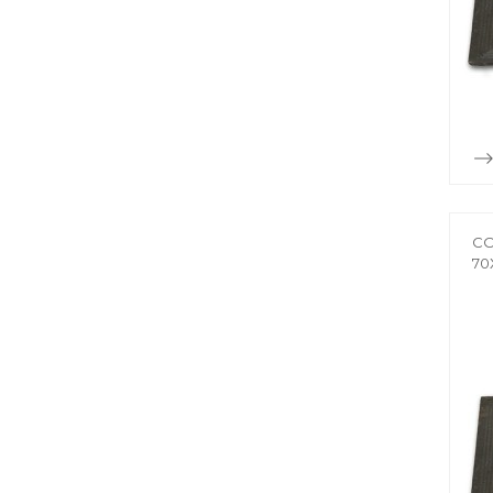
CO
70