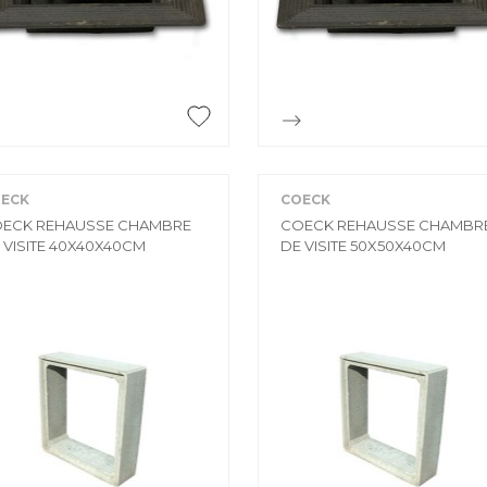
Accessoires
PIÈCE DÉTACH
Pièce détaché


Aperçu rapide
Aperçu rapide
ECK
COECK
ECK REHAUSSE CHAMBRE
COECK REHAUSSE CHAMBR
 VISITE 40X40X40CM
DE VISITE 50X50X40CM