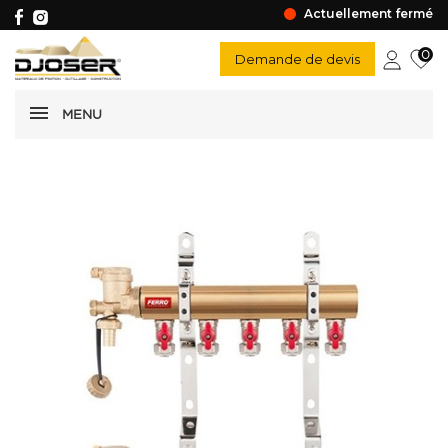
Actuellement fermé
0
Demande de devis
MENU