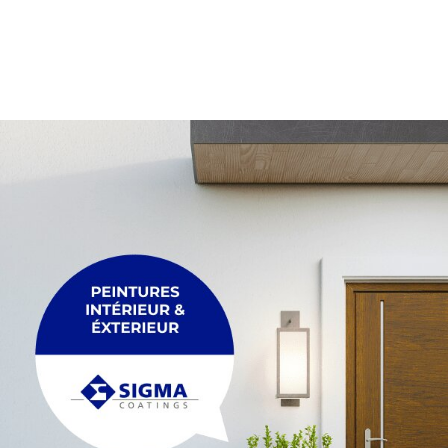
PALETTE
Membrane
Palette
PLEXIGLASS
POUTRE
Plexiglass
Poutre
POUTRELLE
RACCORDEMENT
Poutrelle
Raccordement
REGARDS ET R
TRÉTEAU
Regards et réh
Tréteau
TUYAU
FIL
Tuyau
Fil
MAÇONNERIE &
ACCESSOIRES
Maçonnerie & p