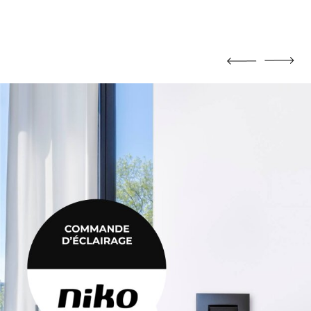
MORTIER DE JOINTOIEMENT
Mortier de jointoiement
POTEAU
Poteau
PRODUIT CHIMIQUE
Produit chimique
ÉHAUSSES
SABLE / CIMENT / GRAVIER
ausses
Sable / Ciment / Gravier
ÉTANCHÉITÉ
Étanchéité
 PLAFONNAGE
PLÂTRE
lafonnage
Plâtre