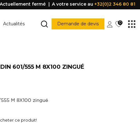
Actuellement fermé
A votre service au
+32(0)2 346 80 81
0
Actualités
Demande de devis
MARCHE ESCALIER
Marche escalier
IN 601/555 M 8X100 ZINGUÉ
CONSTRUCTION
PORTES ET FENÊTRES
struction
Porte
Accessoire porte
FENÊTRE
Fenêtre
/555 M 8X100 zingué
Poignée
être
PROFILE DE PROTECTION
heter ce produit!
Profile de protection