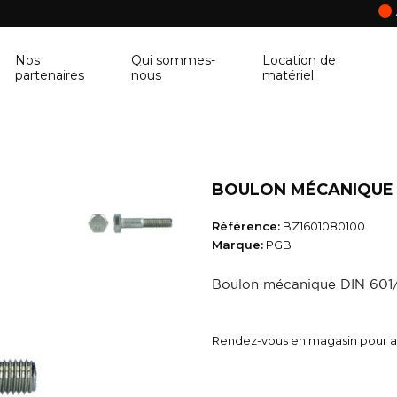
Nos
Qui sommes-
Location de
partenaires
nous
matériel
ANCRAGE MURAL
CORNIÈRE
Ancrage mural
Cornière
BOULON MÉCANIQUE D
BALUSTRE
PANNEAU DE 
Référence:
BZ1601080100
Balustre
Panneau de con
Marque:
PGB
BRIQUES & BLOCS
TABLETTE DE 
Boulon mécanique DIN 601
Briques & blocs
Tablette de fen
BÂCHE DE PROTECTION
BÉTONNIÈRE
Rendez-vous en magasin pour ac
Bâche de protection
Bétonnière