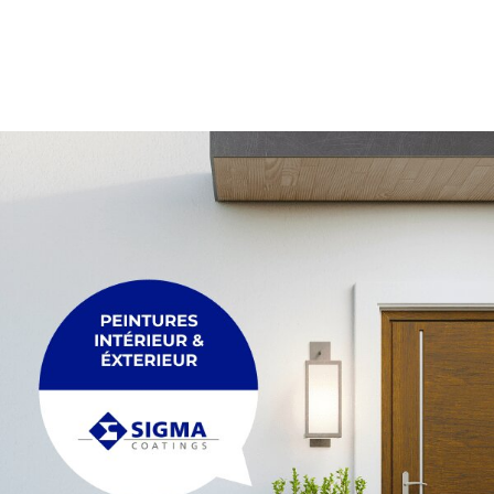
CHARIOT
CHEVRON
Chariot
Chevron
CONSOLE
ESCABEAU / EC
ECHAFAUDAGE
Console
Escabeau / Echel
FILM ÉTIRABLE
Echafaudage
Film étirable
FUGA OFF-WHI
LATTE
Fuga off-white j
Latte
LINTEAU
MOULURE
Linteau
Moulure
PERLE D'ANGLE
LÈVE PLAQUE
Perle d'angle
Lève plaque
MEMBRANE