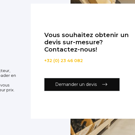
Accessoires
PIÈCE DÉTACH
Pièce détaché
Vous souhaitez obtenir un
devis sur-mesure?
Contactez-nous!
+32 (0) 23 46 082
cteur,
eader en
Demander un devis
 vous
ur prix.