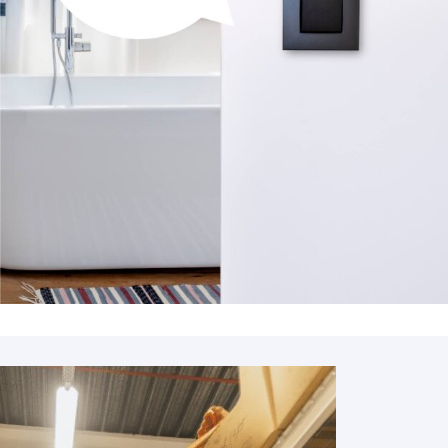
MORTIER DE JOINTOIEMENT
Mortier de jointoiement
POTEAU
Poteau
PRODUIT CHIMIQUE
Produit chimique
ÉHAUSSES
SABLE / CIMENT / GRAVIER
ausses
Sable / Ciment / Gravier
ÉTANCHÉITÉ
Étanchéité
 PLAFONNAGE
PLÂTRE
lafonnage
Plâtre