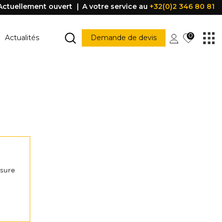
Actuellement ouvert
A votre service au
+32(0)2 346 80 81
0
Actualités
Demande de devis
MARCHE ESCALIER
Marche escalier
CONSTRUCTION
PORTES ET FENÊTRES
struction
Porte
Accessoire porte
FENÊTRE
Fenêtre
Poignée
esure
être
PROFILE DE PROTECTION
Profile de protection