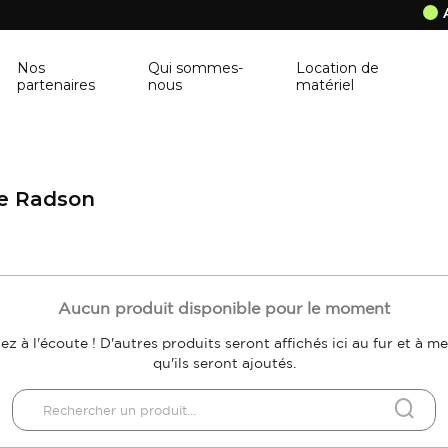
Nos
Qui sommes-
Location de
partenaires
nous
matériel
ANCRAGE MURAL
CORNIÈRE
Ancrage mural
Cornière
ue Radson
BALUSTRE
PANNEAU DE 
Balustre
Panneau de con
BRIQUES & BLOCS
TABLETTE DE 
Aucun produit disponible pour le moment
ez à l'écoute ! D'autres produits seront affichés ici au fur et à m
Briques & blocs
Tablette de fen
qu'ils seront ajoutés.
BÂCHE DE PROTECTION
BÉTONNIÈRE
Bâche de protection
Bétonnière