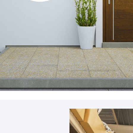
PALETTE
Membrane
Palette
PLEXIGLASS
POUTRE
Plexiglass
Poutre
POUTRELLE
RACCORDEMENT
Poutrelle
Raccordement
REGARDS ET R
TRÉTEAU
Regards et réh
Tréteau
TUYAU
FIL
Tuyau
Fil
MAÇONNERIE &
ACCESSOIRES
Maçonnerie & p