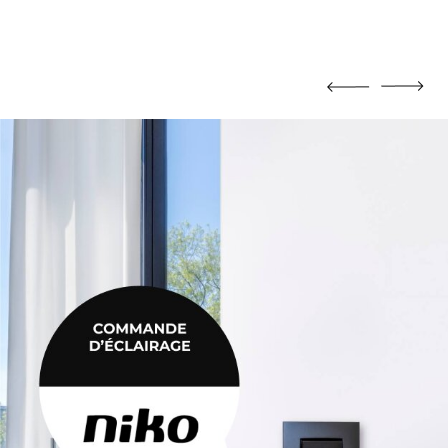
BROUETTE
Brouette
CADRE
HELLE /
Cadre
le /
CHEVÊTRE
Chevêtre
TE JOINT
FER À BÉTON
oint
Fer à béton
ISOLATION
Bois
Film isolant
Isolation facade
Laine de verre