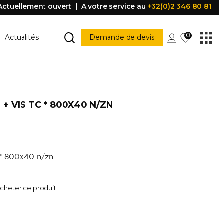
Actuellement ouvert
A votre service au
+32(0)2 346 80 81
0
Actualités
Demande de devis
MARCHE ESCALIER
Marche escalier
+ VIS TC * 800X40 N/ZN
CONSTRUCTION
PORTES ET FENÊTRES
struction
Porte
Accessoire porte
FENÊTRE
Fenêtre
c * 800x40 n/zn
Poignée
être
PROFILE DE PROTECTION
heter ce produit!
Profile de protection