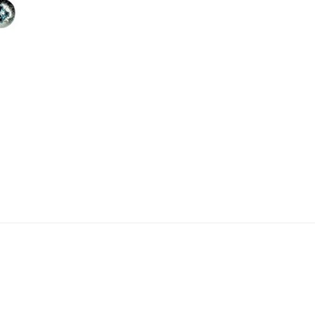
CHARIOT
CHEVRON
Chariot
Chevron
CONSOLE
ESCABEAU / EC
ECHAFAUDAGE
Console
Escabeau / Echel
FILM ÉTIRABLE
Echafaudage
Film étirable
FUGA OFF-WHI
LATTE
Fuga off-white j
Latte
LINTEAU
MOULURE
Linteau
Moulure
PERLE D'ANGLE
LÈVE PLAQUE
Perle d'angle
Lève plaque
MEMBRANE