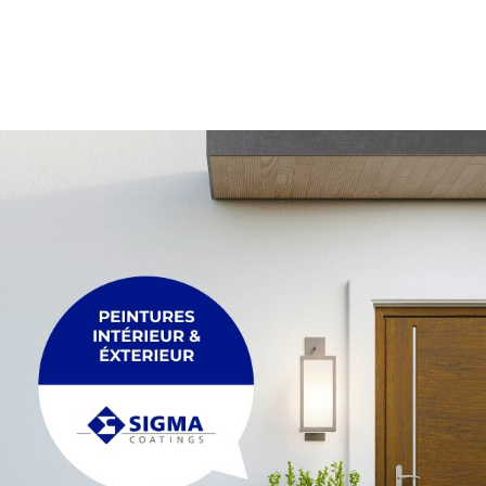
PALETTE
Membrane
Palette
PLEXIGLASS
POUTRE
Plexiglass
Poutre
POUTRELLE
RACCORDEMENT
Poutrelle
Raccordement
REGARDS ET R
TRÉTEAU
Regards et réh
Tréteau
TUYAU
FIL
Tuyau
Fil
MAÇONNERIE &
ACCESSOIRES
Maçonnerie & p