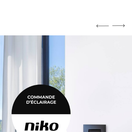
MORTIER DE JOINTOIEMENT
Mortier de jointoiement
POTEAU
Poteau
PRODUIT CHIMIQUE
Produit chimique
ÉHAUSSES
SABLE / CIMENT / GRAVIER
ausses
Sable / Ciment / Gravier
ÉTANCHÉITÉ
Étanchéité
 PLAFONNAGE
PLÂTRE
lafonnage
Plâtre