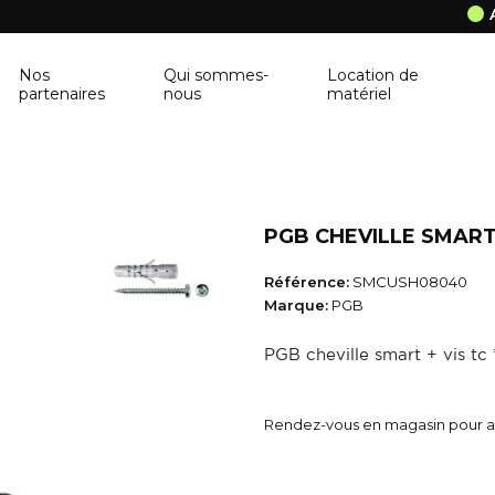
Nos
Qui sommes-
Location de
partenaires
nous
matériel
ANCRAGE MURAL
CORNIÈRE
Ancrage mural
Cornière
PGB CHEVILLE SMART 
BALUSTRE
PANNEAU DE 
Référence:
SMCUSH08040
Balustre
Panneau de con
Marque:
PGB
BRIQUES & BLOCS
TABLETTE DE 
PGB cheville smart + vis t
Briques & blocs
Tablette de fen
BÂCHE DE PROTECTION
BÉTONNIÈRE
Rendez-vous en magasin pour ac
Bâche de protection
Bétonnière