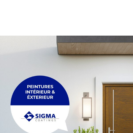
PALETTE
Membrane
Palette
PLEXIGLASS
POUTRE
Plexiglass
Poutre
POUTRELLE
RACCORDEMENT
Poutrelle
Raccordement
REGARDS ET R
TRÉTEAU
Regards et réh
Tréteau
TUYAU
FIL
Tuyau
Fil
MAÇONNERIE &
ACCESSOIRES
Maçonnerie & p