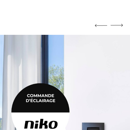
MORTIER DE JOINTOIEMENT
Mortier de jointoiement
POTEAU
Poteau
PRODUIT CHIMIQUE
Produit chimique
ÉHAUSSES
SABLE / CIMENT / GRAVIER
ausses
Sable / Ciment / Gravier
ÉTANCHÉITÉ
Étanchéité
 PLAFONNAGE
PLÂTRE
lafonnage
Plâtre