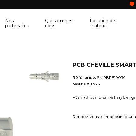
Nos
Qui sommes-
Location de
partenaires
nous
matériel
ANCRAGE MURAL
CORNIÈRE
Ancrage mural
Cornière
PGB CHEVILLE SMART 
BALUSTRE
PANNEAU DE 
Référence:
SM0BPE10050
Balustre
Panneau de con
Marque:
PGB
BRIQUES & BLOCS
TABLETTE DE 
PGB cheville smart nylon gr
Briques & blocs
Tablette de fen
BÂCHE DE PROTECTION
BÉTONNIÈRE
Rendez-vous en magasin pour ac
Bâche de protection
Bétonnière