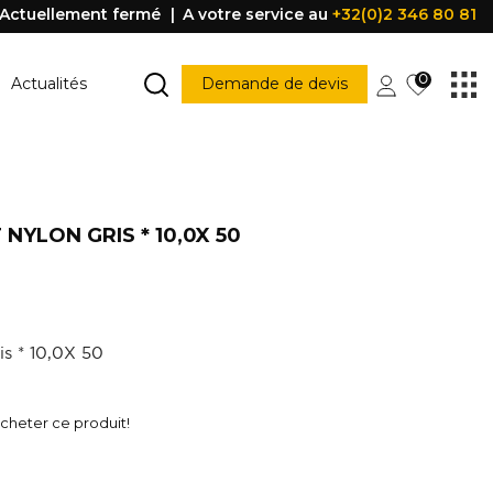
Actuellement fermé
A votre service au
+32(0)2 346 80 81
0
Actualités
Demande de devis
MARCHE ESCALIER
Marche escalier
NYLON GRIS * 10,0X 50
CONSTRUCTION
PORTES ET FENÊTRES
struction
Porte
Accessoire porte
FENÊTRE
Fenêtre
is * 10,0X 50
Poignée
être
PROFILE DE PROTECTION
heter ce produit!
Profile de protection