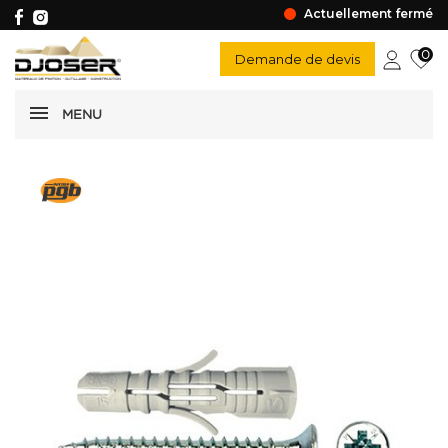
Actuellement fermé
0
Demande de devis
MENU