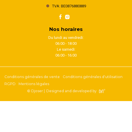
TVA: BE0876880889
Nos horaires
Du lundi au vendredi:
06:00 - 18:00
Le samedi:
06:00 - 16:00
Conditions générales de vente
Conditions générales d'utilisation
RGPD
Mentions légales
© Djoser |
Designed and developed by