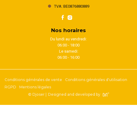
TVA: BE0876880889
Nos horaires
Du lundi au vendredi:
06:00 - 18:00
Le samedi:
06:00 - 16:00
Conditions générales de vente
Conditions générales d'utilisation
RGPD
Mentions légales
© Djoser |
Designed and developed by