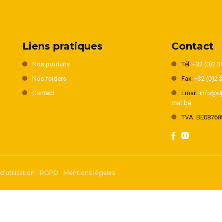
Liens pratiques
Contact
Nos produits
Tél:
+32 (0)2 3
Nos folders
Fax:
+32 (0)2 
Contact
Email:
info@dj
mat.be
TVA: BE08768
'utilisation
RGPD
Mentions légales