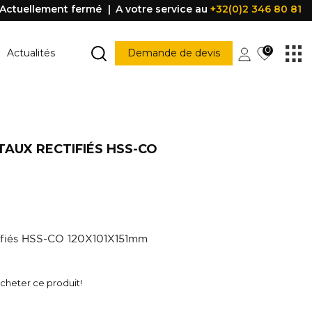
Actuellement fermé
A votre service au
+32(0)2 346 80 81
0
Actualités
Demande de devis
MARCHE ESCALIER
Marche escalier
AUX RECTIFIÉS HSS-CO
CONSTRUCTION
PORTES ET FENÊTRES
struction
Porte
Accessoire porte
FENÊTRE
Fenêtre
Poignée
tifiés HSS-CO 120X101X151mm
être
PROFILE DE PROTECTION
heter ce produit!
Profile de protection