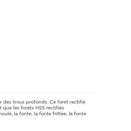
BROUETTE
Brouette
CADRE
HELLE /
Cadre
le /
CHEVÊTRE
Chevêtre
TE JOINT
FER À BÉTON
oint
Fer à béton
ISOLATION
des trous profonds. Ce foret rectifié
Bois
que les forets HSS rectifiés
Film isolant
ulé, la fonte, la fonte frittée, la fonte
Isolation facade
Laine de verre