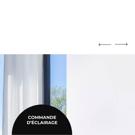
MORTIER DE JOINTOIEMENT
Mortier de jointoiement
POTEAU
Poteau
PRODUIT CHIMIQUE
Produit chimique
ÉHAUSSES
SABLE / CIMENT / GRAVIER
ausses
Sable / Ciment / Gravier
ÉTANCHÉITÉ
Étanchéité
 PLAFONNAGE
PLÂTRE
lafonnage
Plâtre