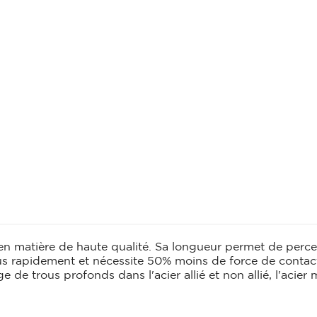
CHARIOT
CHEVRON
Chariot
Chevron
CONSOLE
ESCABEAU / EC
ECHAFAUDAGE
Console
Escabeau / Echel
FILM ÉTIRABLE
Echafaudage
Film étirable
FUGA OFF-WHI
LATTE
Fuga off-white j
Latte
LINTEAU
MOULURE
Linteau
n matière de haute qualité. Sa longueur permet de percer 
Moulure
PERLE D'ANGLE
s rapidement et nécessite 50% moins de force de contact 
e trous profonds dans l'acier allié et non allié, l'acier mo
LÈVE PLAQUE
Perle d'angle
Lève plaque
MEMBRANE