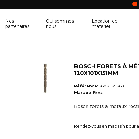
Nos
Qui sommes-
Location de
partenaires
nous
matériel
ANCRAGE MURAL
CORNIÈRE
Ancrage mural
Cornière
BOSCH FORETS À MÉT
BALUSTRE
PANNEAU DE 
120X101X151MM
Balustre
Panneau de con
Référence:
2608585869
Marque:
Bosch
BRIQUES & BLOCS
TABLETTE DE 
Bosch forets à métaux rec
Briques & blocs
Tablette de fen
BÂCHE DE PROTECTION
BÉTONNIÈRE
Rendez-vous en magasin pour ac
Bâche de protection
Bétonnière