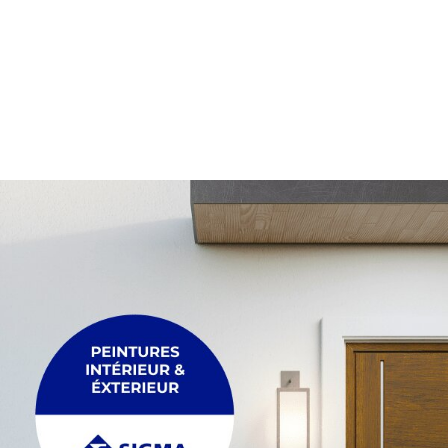
PALETTE
Membrane
Palette
PLEXIGLASS
POUTRE
Plexiglass
Poutre
POUTRELLE
RACCORDEMENT
Poutrelle
Raccordement
REGARDS ET R
TRÉTEAU
Regards et réh
Tréteau
TUYAU
FIL
Tuyau
Fil
MAÇONNERIE &
ACCESSOIRES
Maçonnerie & p