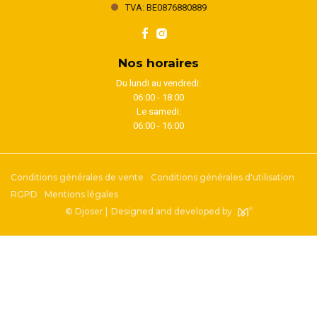
TVA: BE0876880889
Nos horaires
Du lundi au vendredi:
06:00 - 18:00
Le samedi:
06:00 - 16:00
Conditions générales de vente
Conditions générales d'utilisation
RGPD
Mentions légales
© Djoser |
Designed and developed by