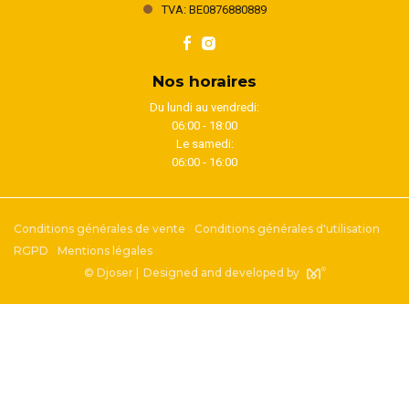
TVA: BE0876880889
Nos horaires
Du lundi au vendredi:
06:00 - 18:00
Le samedi:
06:00 - 16:00
Conditions générales de vente
Conditions générales d'utilisation
RGPD
Mentions légales
© Djoser |
Designed and developed by