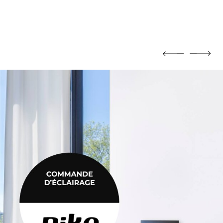
MORTIER DE JOINTOIEMENT
Mortier de jointoiement
POTEAU
Poteau
PRODUIT CHIMIQUE
Produit chimique
ÉHAUSSES
SABLE / CIMENT / GRAVIER
ausses
Sable / Ciment / Gravier
ÉTANCHÉITÉ
Étanchéité
 PLAFONNAGE
PLÂTRE
lafonnage
Plâtre