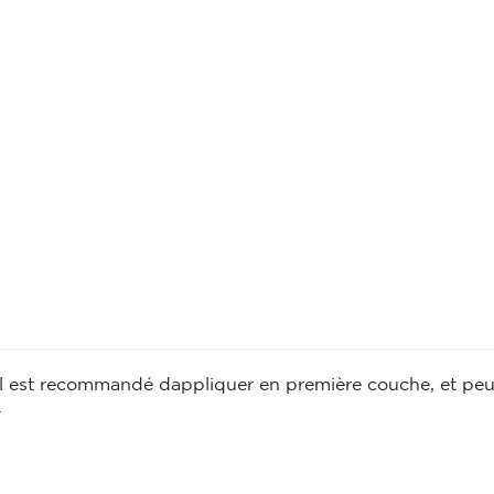
CHARIOT
CHEVRON
Chariot
Chevron
CONSOLE
ESCABEAU / EC
ECHAFAUDAGE
Console
Escabeau / Echel
FILM ÉTIRABLE
Echafaudage
Film étirable
FUGA OFF-WHI
LATTE
Fuga off-white j
Latte
LINTEAU
MOULURE
Linteau
l est recommandé dappliquer en première couche, et peut-
Moulure
PERLE D'ANGLE
.
LÈVE PLAQUE
Perle d'angle
Lève plaque
MEMBRANE