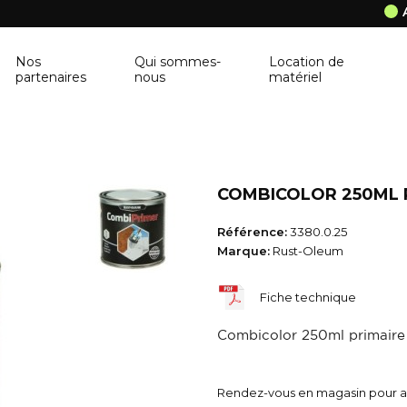
Nos
Qui sommes-
Location de
partenaires
nous
matériel
ANCRAGE MURAL
CORNIÈRE
Ancrage mural
Cornière
COMBICOLOR 250ML P
BALUSTRE
PANNEAU DE 
Référence:
3380.0.25
Balustre
Panneau de con
Marque:
Rust-Oleum
BRIQUES & BLOCS
TABLETTE DE 
Fiche technique
Briques & blocs
Tablette de fen
Combicolor 250ml primaire 
BÂCHE DE PROTECTION
BÉTONNIÈRE
Bâche de protection
Bétonnière
Rendez-vous en magasin pour ac