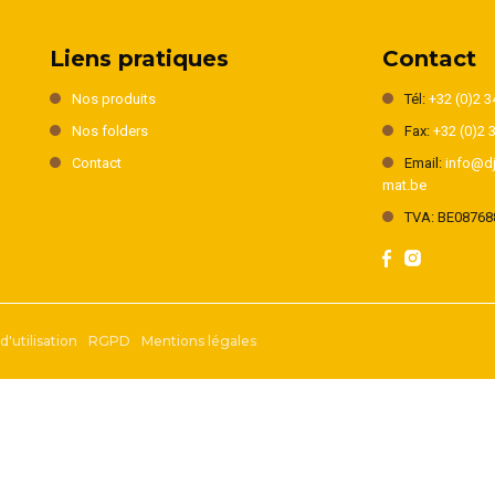
Liens pratiques
Contact
Nos produits
Tél:
+32 (0)2 3
Nos folders
Fax:
+32 (0)2 
Contact
Email:
info@dj
mat.be
TVA: BE08768
'utilisation
RGPD
Mentions légales