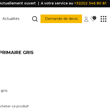
Actuellement ouvert
A votre service au
+32(0)2 346 80 81
0
Actualités
Demande de devis
MARCHE ESCALIER
Marche escalier
RIMAIRE GRIS
CONSTRUCTION
PORTES ET FENÊTRES
struction
Porte
Accessoire porte
FENÊTRE
Fenêtre
Poignée
être
gris
PROFILE DE PROTECTION
Profile de protection
heter ce produit!