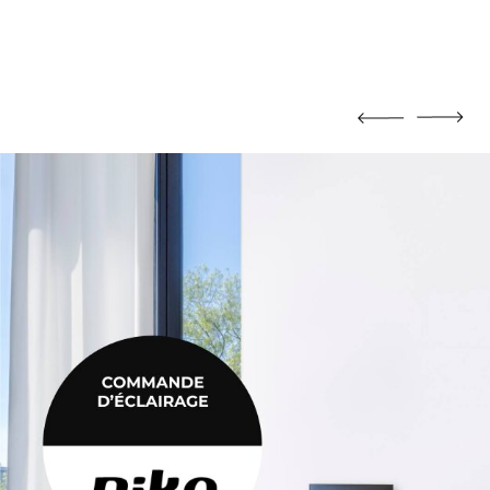
MORTIER DE JOINTOIEMENT
Mortier de jointoiement
POTEAU
Poteau
PRODUIT CHIMIQUE
Produit chimique
ÉHAUSSES
SABLE / CIMENT / GRAVIER
ausses
Sable / Ciment / Gravier
ÉTANCHÉITÉ
Étanchéité
 PLAFONNAGE
PLÂTRE
lafonnage
Plâtre