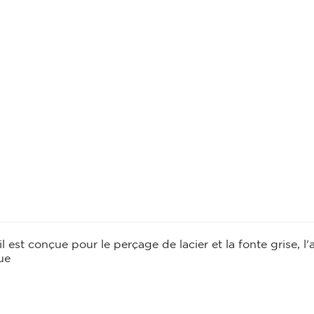
CHARIOT
CHEVRON
Chariot
Chevron
CONSOLE
ESCABEAU / EC
ECHAFAUDAGE
Console
Escabeau / Echel
FILM ÉTIRABLE
Echafaudage
Film étirable
FUGA OFF-WHI
LATTE
Fuga off-white j
Latte
LINTEAU
MOULURE
Linteau
l est conçue pour le perçage de lacier et la fonte grise, l'
Moulure
PERLE D'ANGLE
que
LÈVE PLAQUE
Perle d'angle
Lève plaque
MEMBRANE