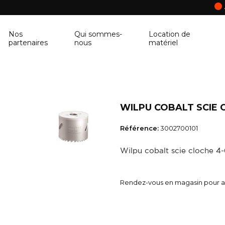
Nos
Qui sommes-
Location de
partenaires
nous
matériel
ANCRAGE MURAL
CORNIÈRE
Ancrage mural
Cornière
WILPU COBALT SCIE 
BALUSTRE
PANNEAU DE 
Référence:
3002700101
Balustre
Panneau de con
Wilpu cobalt scie cloche 
BRIQUES & BLOCS
TABLETTE DE 
Briques & blocs
Tablette de fen
Rendez-vous en magasin pour ac
BÂCHE DE PROTECTION
BÉTONNIÈRE
Bâche de protection
Bétonnière