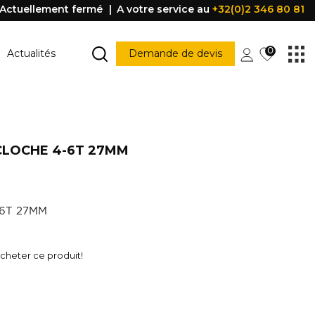
Actuellement fermé
A votre service au
+32(0)2 346 80 81
0
Actualités
Demande de devis
MARCHE ESCALIER
Marche escalier
CLOCHE 4-6T 27MM
CONSTRUCTION
PORTES ET FENÊTRES
struction
Porte
Accessoire porte
4-6T 27MM
FENÊTRE
Fenêtre
Poignée
être
heter ce produit!
PROFILE DE PROTECTION
Profile de protection