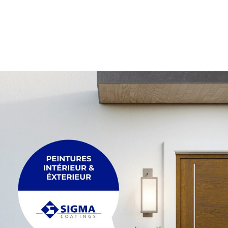
PALETTE
Membrane
Palette
PLEXIGLASS
POUTRE
Plexiglass
Poutre
POUTRELLE
RACCORDEMENT
Poutrelle
Raccordement
REGARDS ET R
TRÉTEAU
Regards et réh
Tréteau
TUYAU
FIL
Tuyau
Fil
MAÇONNERIE &
ACCESSOIRES
Maçonnerie & p