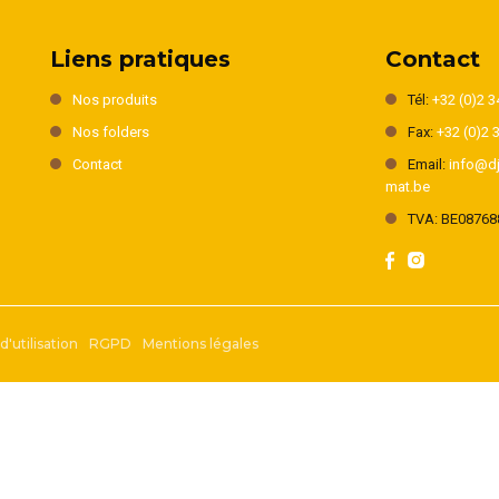
Liens pratiques
Contact
Nos produits
Tél:
+32 (0)2 3
Nos folders
Fax:
+32 (0)2 
Contact
Email:
info@dj
mat.be
TVA: BE08768
'utilisation
RGPD
Mentions légales