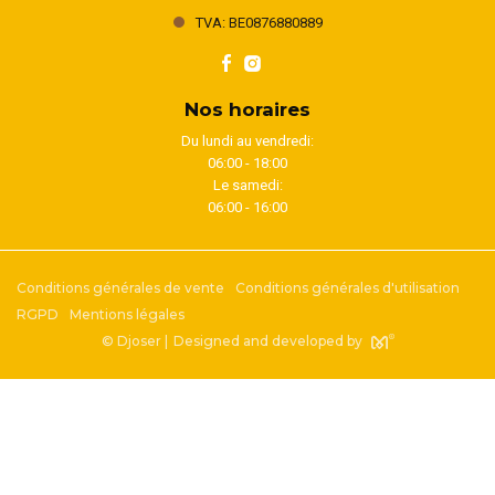
TVA: BE0876880889
Nos horaires
Du lundi au vendredi:
06:00 - 18:00
Le samedi:
06:00 - 16:00
Conditions générales de vente
Conditions générales d'utilisation
RGPD
Mentions légales
© Djoser |
Designed and developed by