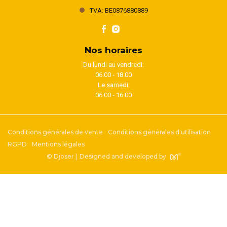
TVA: BE0876880889
Nos horaires
Du lundi au vendredi:
06:00 - 18:00
Le samedi:
06:00 - 16:00
Conditions générales de vente
Conditions générales d'utilisation
RGPD
Mentions légales
© Djoser |
Designed and developed by