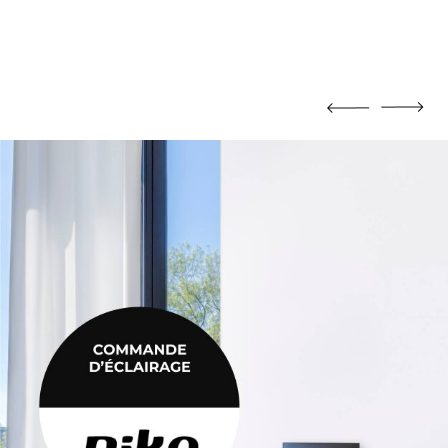
MORTIER DE JOINTOIEMENT
Mortier de jointoiement
POTEAU
Poteau
PRODUIT CHIMIQUE
Produit chimique
ÉHAUSSES
SABLE / CIMENT / GRAVIER
ausses
Sable / Ciment / Gravier
ÉTANCHÉITÉ
Étanchéité
 PLAFONNAGE
PLÂTRE
lafonnage
Plâtre