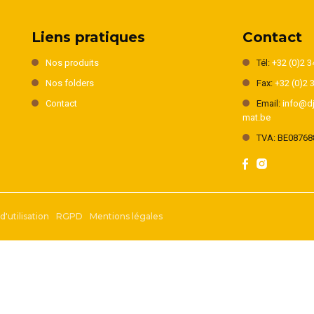
Liens pratiques
Contact
Nos produits
Tél:
+32 (0)2 3
Nos folders
Fax:
+32 (0)2 
Contact
Email:
info@dj
mat.be
TVA: BE08768
'utilisation
RGPD
Mentions légales