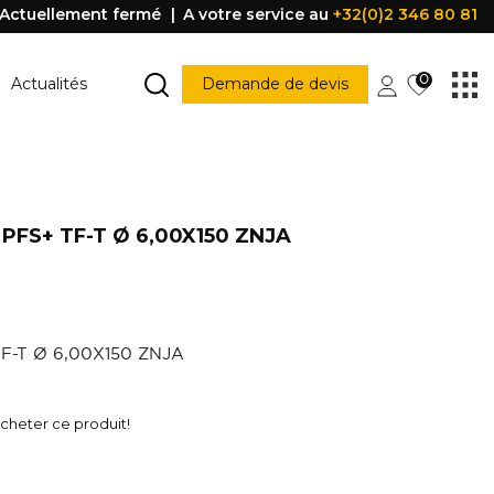
Actuellement fermé
A votre service au
+32(0)2 346 80 81
0
Actualités
Demande de devis
MARCHE ESCALIER
Marche escalier
PFS+ TF-T Ø 6,00X150 ZNJA
CONSTRUCTION
PORTES ET FENÊTRES
struction
Porte
Accessoire porte
FENÊTRE
Fenêtre
TF-T Ø 6,00X150 ZNJA
Poignée
être
PROFILE DE PROTECTION
heter ce produit!
Profile de protection