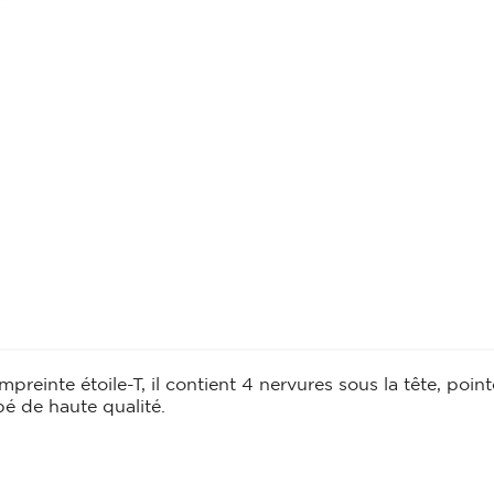
CHARIOT
CHEVRON
Chariot
Chevron
CONSOLE
ESCABEAU / EC
ECHAFAUDAGE
Console
Escabeau / Echel
FILM ÉTIRABLE
Echafaudage
Film étirable
FUGA OFF-WHI
LATTE
Fuga off-white j
Latte
LINTEAU
MOULURE
Linteau
reinte étoile-T, il contient 4 nervures sous la tête, point
Moulure
PERLE D'ANGLE
pé de haute qualité.
LÈVE PLAQUE
Perle d'angle
Lève plaque
MEMBRANE