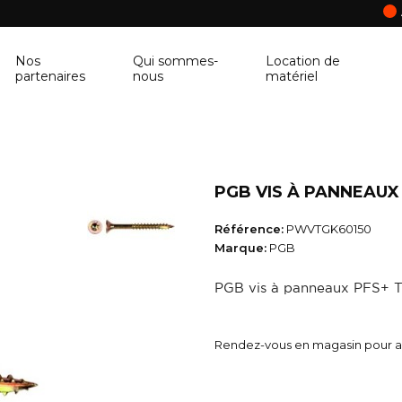
Nos
Qui sommes-
Location de
partenaires
nous
matériel
ANCRAGE MURAL
CORNIÈRE
Ancrage mural
Cornière
PGB VIS À PANNEAUX 
BALUSTRE
PANNEAU DE 
Référence:
PWVTGK60150
Balustre
Panneau de con
Marque:
PGB
BRIQUES & BLOCS
TABLETTE DE 
PGB vis à panneaux PFS+ 
Briques & blocs
Tablette de fen
BÂCHE DE PROTECTION
BÉTONNIÈRE
Rendez-vous en magasin pour ac
Bâche de protection
Bétonnière