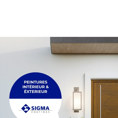
PALETTE
Membrane
Palette
PLEXIGLASS
POUTRE
Plexiglass
Poutre
POUTRELLE
RACCORDEMENT
Poutrelle
Raccordement
REGARDS ET R
TRÉTEAU
Regards et réh
Tréteau
TUYAU
FIL
Tuyau
Fil
MAÇONNERIE &
ACCESSOIRES
Maçonnerie & p