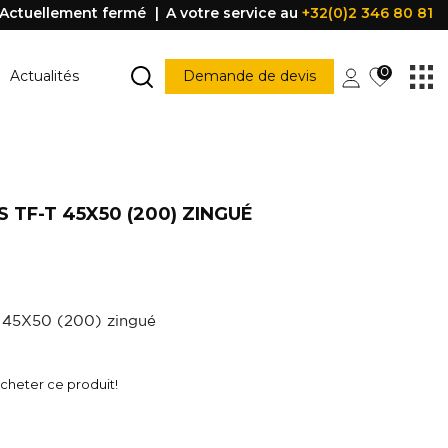
Actuellement fermé
A votre service au
+32(0)2 346 80 81
0
Actualités
Demande de devis
MARCHE ESCALIER
Marche escalier
S TF-T 45X50 (200) ZINGUÉ
CONSTRUCTION
PORTES ET FENÊTRES
struction
Porte
Accessoire porte
FENÊTRE
Fenêtre
 45X50 (200) zingué
Poignée
être
PROFILE DE PROTECTION
heter ce produit!
Profile de protection