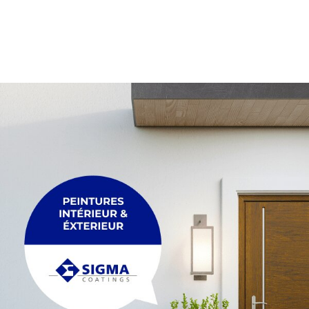
PALETTE
Membrane
Palette
PLEXIGLASS
POUTRE
Plexiglass
Poutre
POUTRELLE
RACCORDEMENT
Poutrelle
Raccordement
REGARDS ET R
TRÉTEAU
Regards et réh
Tréteau
TUYAU
FIL
Tuyau
Fil
MAÇONNERIE &
ACCESSOIRES
Maçonnerie & p