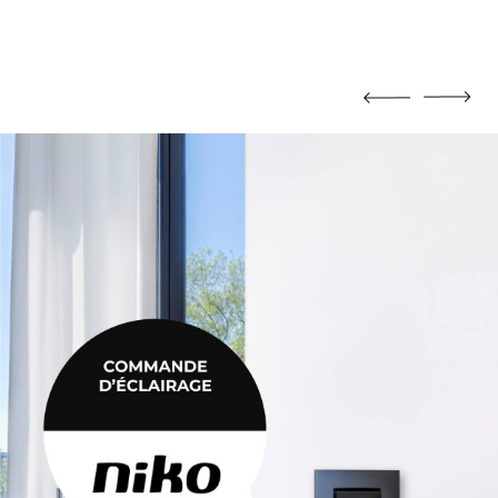
MORTIER DE JOINTOIEMENT
Mortier de jointoiement
POTEAU
Poteau
PRODUIT CHIMIQUE
Produit chimique
ÉHAUSSES
SABLE / CIMENT / GRAVIER
ausses
Sable / Ciment / Gravier
ÉTANCHÉITÉ
Étanchéité
 PLAFONNAGE
PLÂTRE
lafonnage
Plâtre