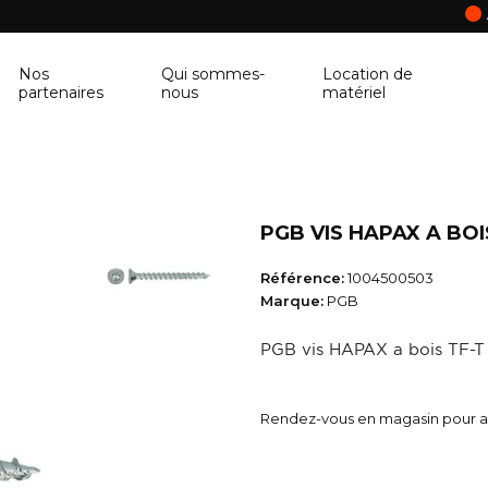
Nos
Qui sommes-
Location de
partenaires
nous
matériel
ANCRAGE MURAL
CORNIÈRE
Ancrage mural
Cornière
PGB VIS HAPAX A BOI
BALUSTRE
PANNEAU DE 
Référence:
1004500503
Balustre
Panneau de con
Marque:
PGB
BRIQUES & BLOCS
TABLETTE DE 
PGB vis HAPAX a bois TF-T
Briques & blocs
Tablette de fen
BÂCHE DE PROTECTION
BÉTONNIÈRE
Rendez-vous en magasin pour ac
Bâche de protection
Bétonnière