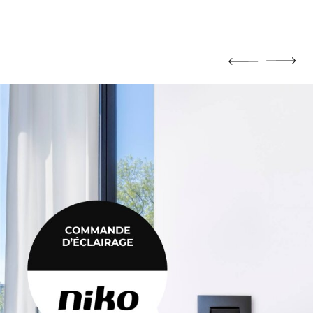
MORTIER DE JOINTOIEMENT
Mortier de jointoiement
POTEAU
Poteau
PRODUIT CHIMIQUE
Produit chimique
ÉHAUSSES
SABLE / CIMENT / GRAVIER
ausses
Sable / Ciment / Gravier
ÉTANCHÉITÉ
Étanchéité
 PLAFONNAGE
PLÂTRE
lafonnage
Plâtre