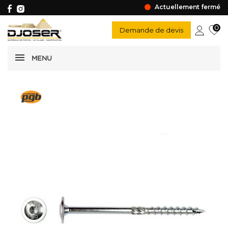
Actuellement fermé
0
Demande de devis
MENU