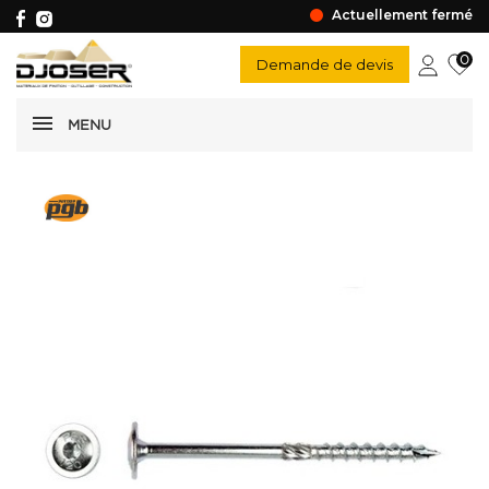
Actuellement fermé
0
Demande de devis
MENU