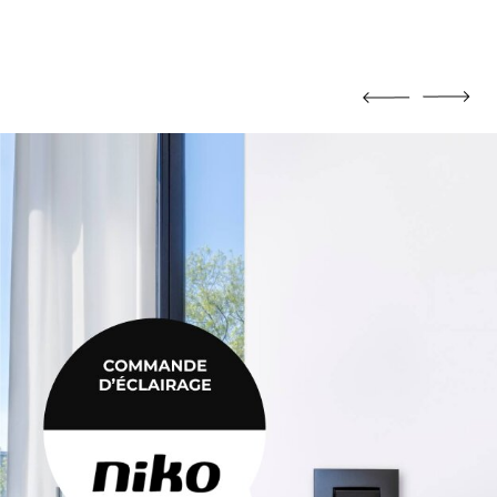
MORTIER DE JOINTOIEMENT
Mortier de jointoiement
POTEAU
Poteau
PRODUIT CHIMIQUE
Produit chimique
ÉHAUSSES
SABLE / CIMENT / GRAVIER
ausses
Sable / Ciment / Gravier
ÉTANCHÉITÉ
Étanchéité
 PLAFONNAGE
PLÂTRE
lafonnage
Plâtre