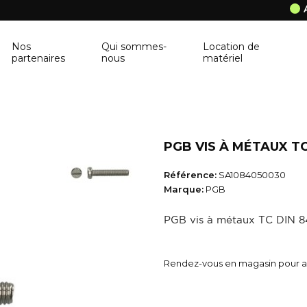
Nos
Qui sommes-
Location de
partenaires
nous
matériel
ANCRAGE MURAL
CORNIÈRE
Ancrage mural
Cornière
PGB VIS À MÉTAUX TC
BALUSTRE
PANNEAU DE 
Référence:
SA1084050030
Balustre
Panneau de con
Marque:
PGB
BRIQUES & BLOCS
TABLETTE DE 
PGB vis à métaux TC DIN 8
Briques & blocs
Tablette de fen
BÂCHE DE PROTECTION
BÉTONNIÈRE
Rendez-vous en magasin pour ac
Bâche de protection
Bétonnière