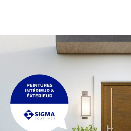
PALETTE
Membrane
Palette
PLEXIGLASS
POUTRE
Plexiglass
Poutre
POUTRELLE
RACCORDEMENT
Poutrelle
Raccordement
REGARDS ET R
TRÉTEAU
Regards et réh
Tréteau
TUYAU
FIL
Tuyau
Fil
MAÇONNERIE &
ACCESSOIRES
Maçonnerie & p