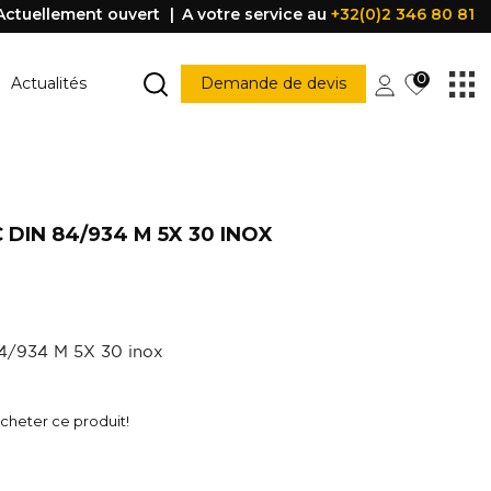
Actuellement ouvert
A votre service au
+32(0)2 346 80 81
0
Actualités
Demande de devis
MARCHE ESCALIER
Marche escalier
 DIN 84/934 M 5X 30 INOX
CONSTRUCTION
PORTES ET FENÊTRES
struction
Porte
Accessoire porte
FENÊTRE
Fenêtre
4/934 M 5X 30 inox
Poignée
être
PROFILE DE PROTECTION
heter ce produit!
Profile de protection