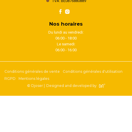
TVA: BE0876880889
Nos horaires
Du lundi au vendredi:
06:00 - 18:00
Le samedi:
06:00 - 16:00
Conditions générales de vente
Conditions générales d'utilisation
RGPD
Mentions légales
© Djoser |
Designed and developed by