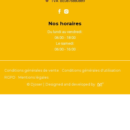
TVA: BE0876880889
Nos horaires
Du lundi au vendredi:
06:00 - 18:00
Le samedi:
06:00 - 16:00
Conditions générales de vente
Conditions générales d'utilisation
RGPD
Mentions légales
© Djoser |
Designed and developed by