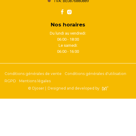
TVA: BE0876880889
Nos horaires
Du lundi au vendredi:
06:00 - 18:00
Le samedi:
06:00 - 16:00
Conditions générales de vente
Conditions générales d'utilisation
RGPD
Mentions légales
© Djoser |
Designed and developed by