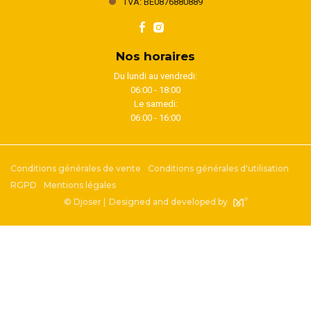
TVA: BE0876880889
Nos horaires
Du lundi au vendredi:
06:00 - 18:00
Le samedi:
06:00 - 16:00
Conditions générales de vente
Conditions générales d'utilisation
RGPD
Mentions légales
© Djoser |
Designed and developed by