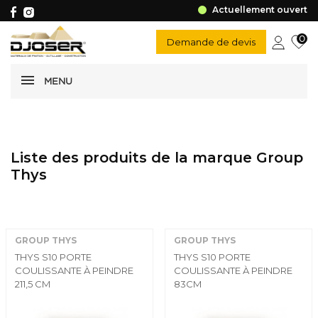
Actuellement ouvert
0
Demande de devis
MENU
Liste des produits de la marque Group
Thys
GROUP THYS
GROUP THYS
THYS S10 PORTE
THYS S10 PORTE
COULISSANTE À PEINDRE
COULISSANTE À PEINDRE
211,5 CM
83CM