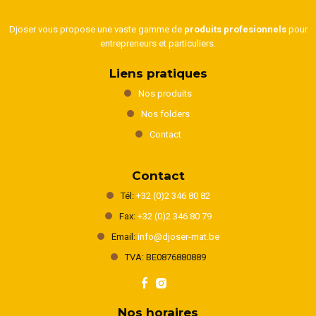
Djoser vous propose une vaste gamme de
produits profesionnels
pour
entrepreneurs et particuliers.
Liens pratiques
Nos produits
Nos folders
Contact
Contact
Tél:
+32 (0)2 346 80 82
Fax:
+32 (0)2 346 80 79
Email:
info@djoser-mat.be
TVA: BE0876880889
Nos horaires