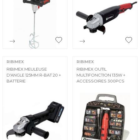


Aperçu rapide
Aperçu rapide
RIBIMEX
RIBIMEX
RIBIMEX MEULEUSE
RIBIMEX OUTIL
D'ANGLE 125MM R-BAT 20 +
MULTIFONCTION 135W +
BATTERIE
ACCESSOIRES 300PCS