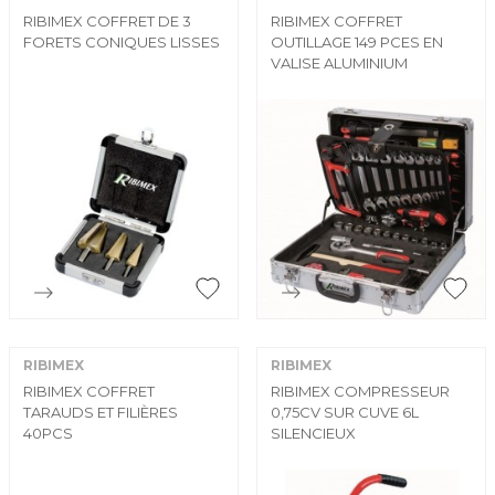
RIBIMEX COFFRET DE 3
RIBIMEX COFFRET
FORETS CONIQUES LISSES
OUTILLAGE 149 PCES EN
VALISE ALUMINIUM


Aperçu rapide
Aperçu rapide
RIBIMEX
RIBIMEX
RIBIMEX COFFRET
RIBIMEX COMPRESSEUR
TARAUDS ET FILIÈRES
0,75CV SUR CUVE 6L
40PCS
SILENCIEUX