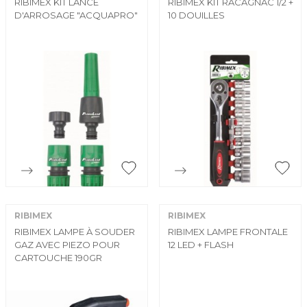
RIBIMEX KIT LANCE
RIBIMEX KIT RACAGNAC 1/2 +
D'ARROSAGE "ACQUAPRO"
10 DOUILLES


Aperçu rapide
Aperçu rapide
RIBIMEX
RIBIMEX
RIBIMEX LAMPE À SOUDER
RIBIMEX LAMPE FRONTALE
GAZ AVEC PIEZO POUR
12 LED + FLASH
CARTOUCHE 190GR