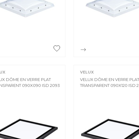
PALETTE
Membrane
Palette
PLEXIGLASS
POUTRE
Plexiglass
Poutre
POUTRELLE


Aperçu rapide
Aperçu rapide
RACCORDEMENT
Poutrelle
Raccordement
REGARDS ET R
UX
VELUX
TRÉTEAU
UX DÔME EN VERRE PLAT
VELUX DÔME EN VERRE PLA
Regards et réh
NSPARENT 090X090 ISD 2093
TRANSPARENT 090X120 ISD 
Tréteau
TUYAU
FIL
Tuyau
Fil
MAÇONNERIE &
ACCESSOIRES
Maçonnerie & p