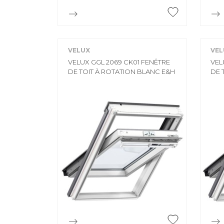

Aperçu rapide
VELUX
VEL
VELUX GGL 2069 CK01 FENÊTRE
VEL
DE TOIT À ROTATION BLANC E&H
DE 