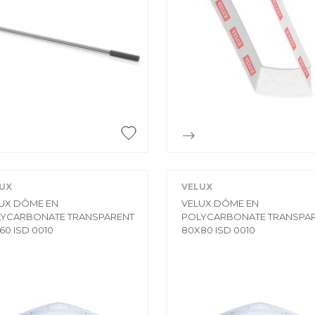
CHARIOT
CHEVRON
Chariot
Chevron
CONSOLE
ESCABEAU / EC
ECHAFAUDAGE
Console
Escabeau / Echel
FILM ÉTIRABLE
Echafaudage


Aperçu rapide
Aperçu rapide
Film étirable
FUGA OFF-WHI
LATTE
Fuga off-white j
UX
VELUX
Latte
LINTEAU
UX DÔME EN
VELUX DÔME EN
YCARBONATE TRANSPARENT
POLYCARBONATE TRANSPA
MOULURE
Linteau
60 ISD 0010
80X80 ISD 0010
Moulure
PERLE D'ANGLE
LÈVE PLAQUE
Perle d'angle
Lève plaque
MEMBRANE