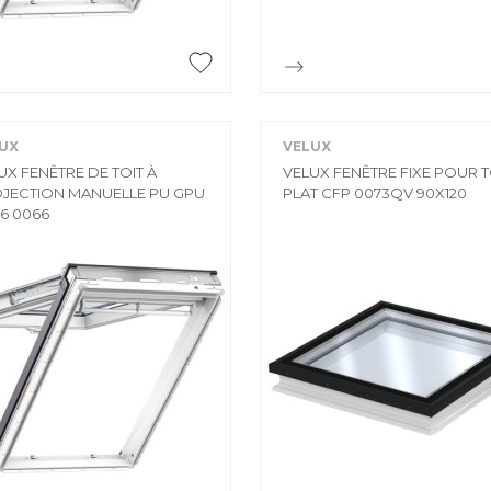


Aperçu rapide
Aperçu rapide
UX
VELUX
UX FENÊTRE DE TOIT À
VELUX FENÊTRE FIXE POUR T
JECTION MANUELLE PU GPU
PLAT CFP 0073QV 90X120
6 0066