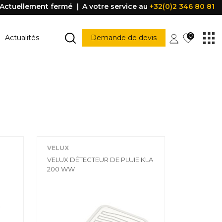
Actuellement fermé
A votre service au
+32(0)2 346 80 81
0
Actualités
Demande de devis
MARCHE ESCALIER
Marche escalier
CONSTRUCTION
PORTES ET FENÊTRES
struction
Porte
Accessoire porte
VELUX
FENÊTRE
Fenêtre
VELUX DÉTECTEUR DE PLUIE KLA
Poignée
200 WW
être
PROFILE DE PROTECTION
Profile de protection