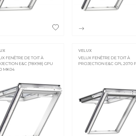


Aperçu rapide
Aperçu rapide
UX
VELUX
UX FENÊTRE DE TOIT À
VELUX FENÊTRE DE TOIT À
JECTION E&C (78X98) GPU
PROJECTION E&C GPL 2070 
0 MK04