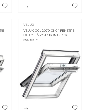

Aperçu rapide
VELUX
TRE
VELUX GGL 2070 CK04 FENÊTRE
DE TOIT À ROTATION BLANC
55X98CM