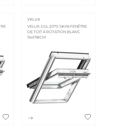

Aperçu rapide
VELUX
TRE
VELUX GGL 2070 SK06 FENÊTRE
DE TOIT À ROTATION BLANC
114X118CM

Aperçu rapide