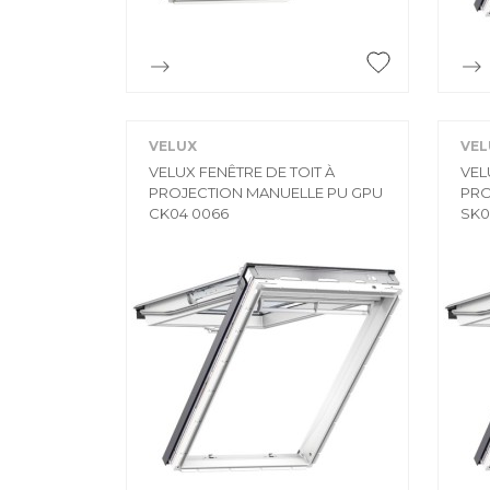

Aperçu rapide
VELUX
VEL
VELUX FENÊTRE DE TOIT À
VEL
PROJECTION MANUELLE PU GPU
PRO
CK04 0066
SK0