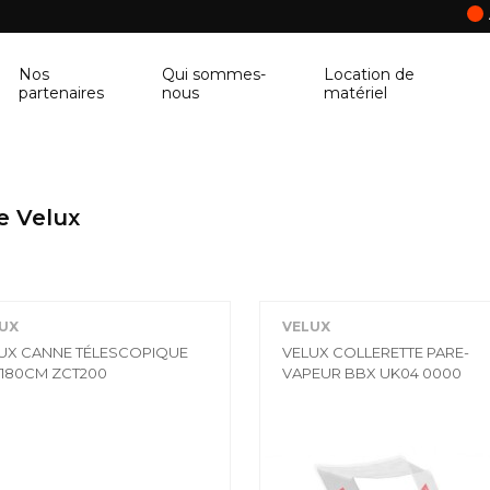
Nos
Qui sommes-
Location de
partenaires
nous
matériel
ANCRAGE MURAL
CORNIÈRE
Ancrage mural
Cornière
e Velux
BALUSTRE
PANNEAU DE 
Balustre
Panneau de con
UX
VELUX
BRIQUES & BLOCS
TABLETTE DE 
UX CANNE TÉLESCOPIQUE
VELUX COLLERETTE PARE-
-180CM ZCT200
VAPEUR BBX UK04 0000
Briques & blocs
Tablette de fen
BÂCHE DE PROTECTION
BÉTONNIÈRE
Bâche de protection
Bétonnière