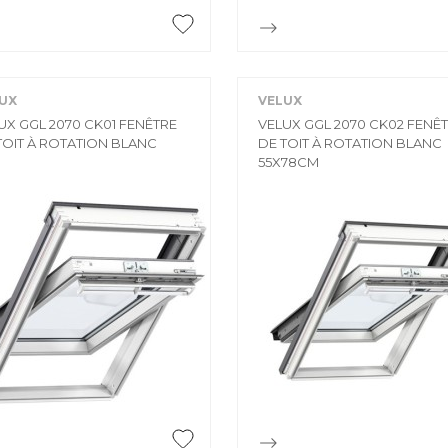


Aperçu rapide
Aperçu rapide
UX
VELUX
UX GGL 2070 CK01 FENÊTRE
VELUX GGL 2070 CK02 FENÊ
TOIT À ROTATION BLANC
DE TOIT À ROTATION BLANC
55X78CM