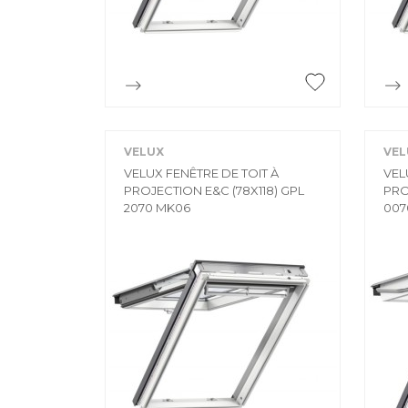

Aperçu rapide
VELUX
VEL
VELUX FENÊTRE DE TOIT À
VEL
PROJECTION E&C (78X118) GPL
PRO
2070 MK06
007