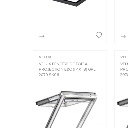

Aperçu rapide
VELUX
VEL
VELUX FENÊTRE DE TOIT À
VEL
PROJECTION E&C (114X118) GPL
PRO
2070 SK06
207