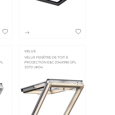
ÉE
e

Aperçu rapide
VELUX
VELUX FENÊTRE DE TOIT À
PL
PROJECTION E&C (134X98) GPL
3070 UK04