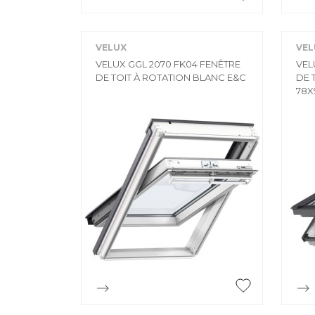

Aperçu rapide
VELUX
VEL
VELUX GGL 2070 FK04 FENÊTRE
VEL
DE TOIT À ROTATION BLANC E&C
DE 
78

Aperçu rapide