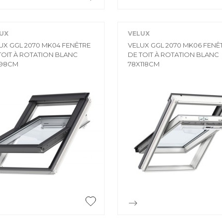


Aperçu rapide
Aperçu rapide
UX
VELUX
UX GGL 2070 MK04 FENÊTRE
VELUX GGL 2070 MK06 FENÊ
TOIT À ROTATION BLANC
DE TOIT À ROTATION BLANC
X98CM
78X118CM


Aperçu rapide
Aperçu rapide