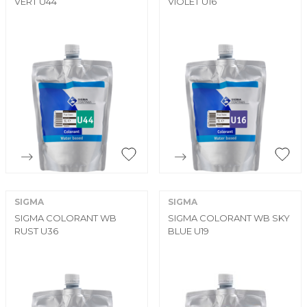
VERT U44
VIOLET U16


Aperçu rapide
Aperçu rapide
SIGMA
SIGMA
SIGMA COLORANT WB
SIGMA COLORANT WB SKY
RUST U36
BLUE U19