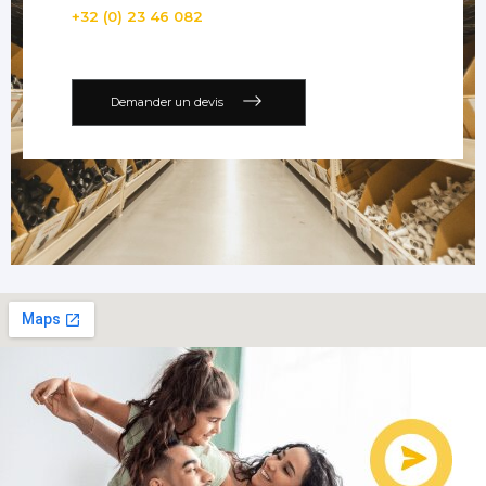
+32 (0) 23 46 082
Demander un devis