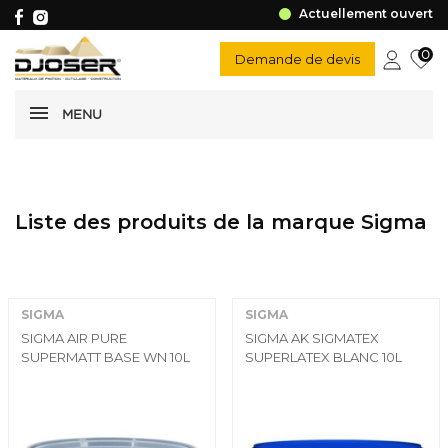
Actuellement ouvert
0
Demande de devis
MENU
Liste des produits de la marque Sigma
SIGMA
SIGMA
SIGMA AIR PURE
SIGMA AK SIGMATEX
SUPERMATT BASE WN 10L
SUPERLATEX BLANC 10L