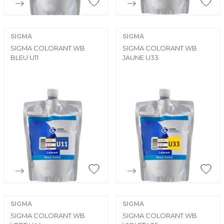


Aperçu rapide
Aperçu rapide
SIGMA
SIGMA
SIGMA COLORANT WB
SIGMA COLORANT WB
BLEU U11
JAUNE U33


Aperçu rapide
Aperçu rapide
SIGMA
SIGMA
SIGMA COLORANT WB
SIGMA COLORANT WB