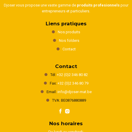
Djoser vous propose une vaste gamme de
produits profesionnels
pour
entrepreneurs et particuliers.
Liens pratiques
Nos produits
Nos folders
Contact
Contact
Tél:
+32 (0)2 346 80 82
Fax:
+32 (0)2 346 80 79
Email:
info@djoser-mat.be
TVA: BE0876880889
Nos horaires
Du lundi au vendredi: