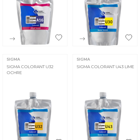


Aperçu rapide
Aperçu rapide
SIGMA
SIGMA
SIGMA COLORANT U32
SIGMA COLORANT U43 LIME
OCHRE