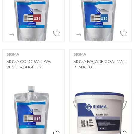


Aperçu rapide
Aperçu rapide
SIGMA
SIGMA
SIGMA COLORANT WB
SIGMA FAÇADE COAT MATT
VENET ROUGE U12
BLANC 10L