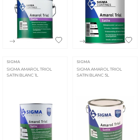


Aperçu rapide
Aperçu rapide
SIGMA
SIGMA
SIGMA AMAROL TRIOL
SIGMA AMAROL TRIOL
SATIN BLANC 1L
SATIN BLANC 5L