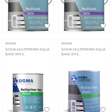


Aperçu rapide
Aperçu rapide
SIGMA
SIGMA
SIGMA MULTIPRIMER AQUA
SIGMA MULTIPRIMER AQUA
BASE WN 1L
BASE ZN 1L