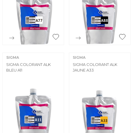


Aperçu rapide
Aperçu rapide
SIGMA
SIGMA
SIGMA COLORANT ALK
SIGMA COLORANT ALK
BLEU A11
JAUNE A33