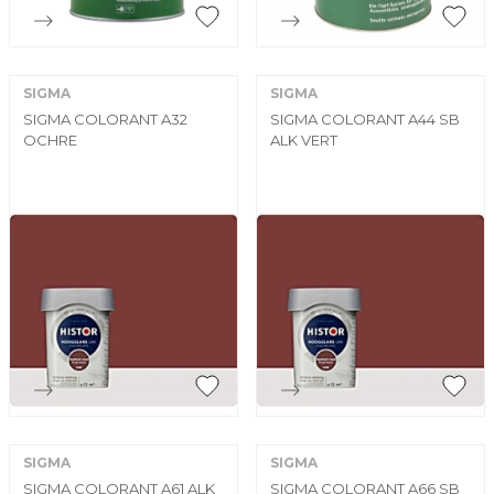


Aperçu rapide
Aperçu rapide
SIGMA
SIGMA
SIGMA COLORANT A32
SIGMA COLORANT A44 SB
OCHRE
ALK VERT


Aperçu rapide
Aperçu rapide
SIGMA
SIGMA
SIGMA COLORANT A61 ALK
SIGMA COLORANT A66 SB