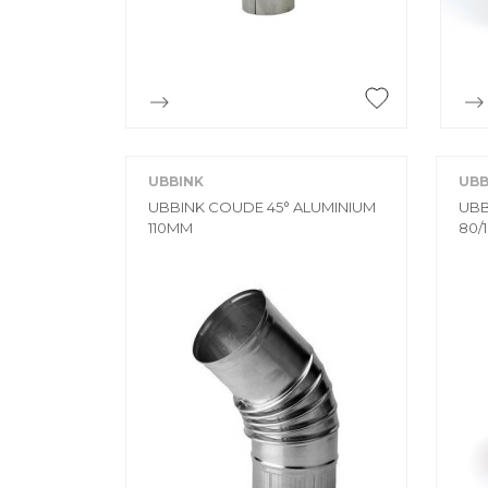

Aperçu rapide
UBBINK
UBB
UBBINK COUDE 45° ALUMINIUM
UBB
110MM
80/