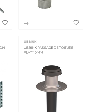

Aperçu rapide
UBBINK
ION
UBBINK PASSAGE DE TOITURE
PLAT 110MM