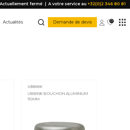
Actuellement fermé
A votre service au
+32(0)2 346 80 81
0
Actualités
Demande de devis
MARCHE ESCALIER
Marche escalier
CONSTRUCTION
PORTES ET FENÊTRES
struction
Porte
Accessoire porte
UBBINK
FENÊTRE
Fenêtre
UBBINK BOUCHON ALUMINIUM
Poignée
110MM
être
PROFILE DE PROTECTION
Profile de protection