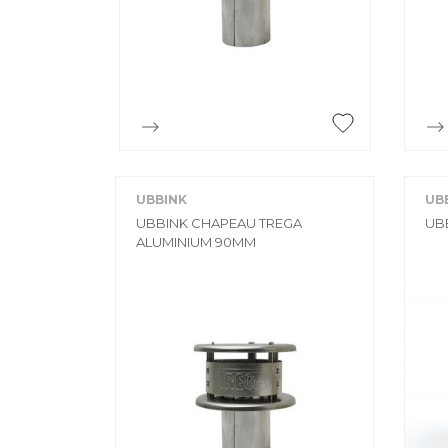

Aperçu rapide
UBBINK
UB
UBBINK CHAPEAU TREGA
UB
ALUMINIUM 90MM