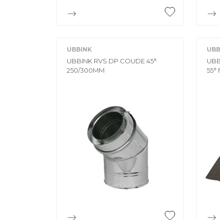

Aperçu rapide
UBBINK
UBB
UBBINK RVS DP COUDE 45°
UBB
250/300MM
55°