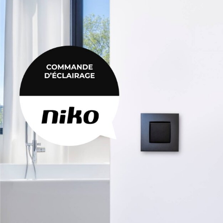
MORTIER DE JOINTOIEMENT
Mortier de jointoiement
POTEAU
Poteau
PRODUIT CHIMIQUE
Produit chimique
ÉHAUSSES
SABLE / CIMENT / GRAVIER
ausses
Sable / Ciment / Gravier
ÉTANCHÉITÉ
Étanchéité
 PLAFONNAGE
PLÂTRE
lafonnage
Plâtre