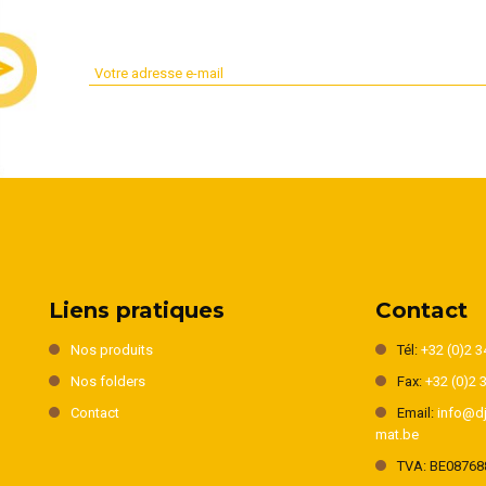
Liens pratiques
Contact
Nos produits
Tél:
+32 (0)2 3
Nos folders
Fax:
+32 (0)2 
Contact
Email:
info@dj
mat.be
TVA: BE08768