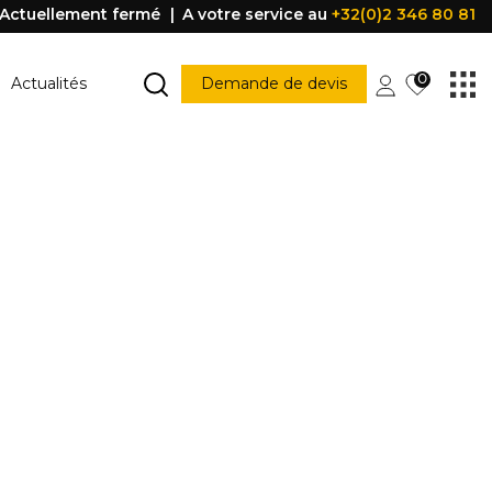
Actuellement fermé
A votre service au
+32(0)2 346 80 81
0
Actualités
Demande de devis
MARCHE ESCALIER
Marche escalier
CONSTRUCTION
PORTES ET FENÊTRES
struction
Porte
Accessoire porte
FENÊTRE
Fenêtre
Poignée
être
PROFILE DE PROTECTION
Profile de protection