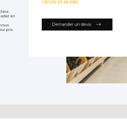
+32 (0) 23 46 082
cteur,
eader en
Demander un devis
 vous
ur prix.