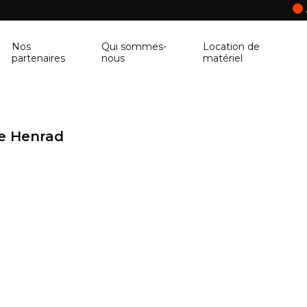
Nos
Qui sommes-
Location de
partenaires
nous
matériel
ANCRAGE MURAL
CORNIÈRE
Ancrage mural
Cornière
ue Henrad
BALUSTRE
PANNEAU DE 
Balustre
Panneau de con
BRIQUES & BLOCS
TABLETTE DE 
Briques & blocs
Tablette de fen
BÂCHE DE PROTECTION
BÉTONNIÈRE
Bâche de protection
Bétonnière