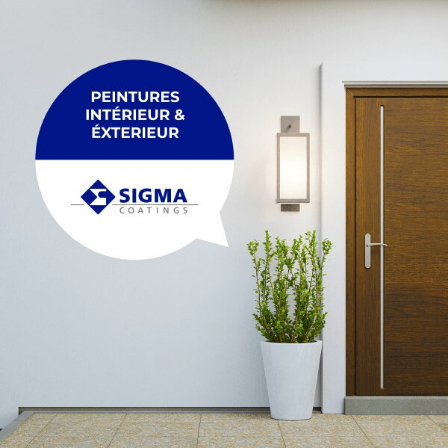
PALETTE
Membrane
Palette
PLEXIGLASS
POUTRE
Plexiglass
Poutre
POUTRELLE
RACCORDEMENT
Poutrelle
Raccordement
REGARDS ET R
TRÉTEAU
Regards et réh
Tréteau
TUYAU
FIL
Tuyau
Fil
MAÇONNERIE &
ACCESSOIRES
Maçonnerie & p