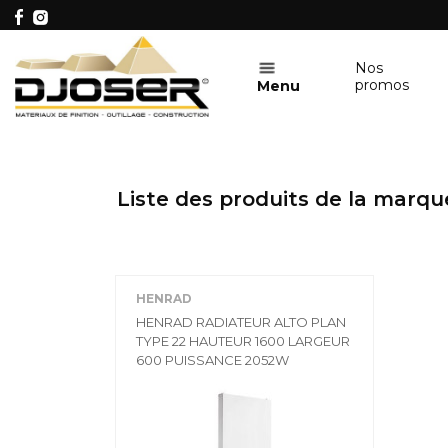
Nos
promos
Menu
Liste des produits de la marq
HENRAD
HENRAD RADIATEUR ALTO PLAN
TYPE 22 HAUTEUR 1600 LARGEUR
600 PUISSANCE 2052W