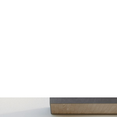
CHARIOT
CHEVRON
Chariot
Chevron
CONSOLE
ESCABEAU / EC
ECHAFAUDAGE
Console
Escabeau / Echel
FILM ÉTIRABLE
Echafaudage
Film étirable
FUGA OFF-WHI
LATTE
Fuga off-white j
Latte
LINTEAU
MOULURE
Linteau
Moulure
PERLE D'ANGLE
LÈVE PLAQUE
Perle d'angle
Lève plaque
MEMBRANE