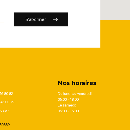
S’abonner
Nos horaires
46 80 82
Du lundi au vendredi:
06:00 - 18:00
346 80 79
Le samedi:
oser-
06:00 - 16:00
80889