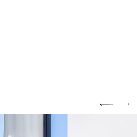
BROUETTE
Brouette
CADRE
HELLE /
Cadre
le /
CHEVÊTRE
Chevêtre
TE JOINT
FER À BÉTON
oint
Fer à béton
ISOLATION
Bois
Film isolant
Isolation facade
Laine de verre