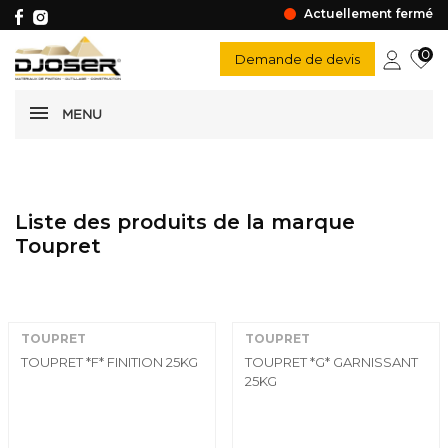
Actuellement fermé
0
Demande de devis
MENU
Liste des produits de la marque
Toupret
TOUPRET
TOUPRET
TOUPRET *F* FINITION 25KG
TOUPRET *G* GARNISSANT
25KG