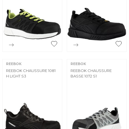


Aperçu rapide
Aperçu rapide
REEBOK
REEBOK
REEBOK CHAUSSURE 1081
REEBOK CHAUSSURE
H LIGHT S3
BASSE 1072 S1