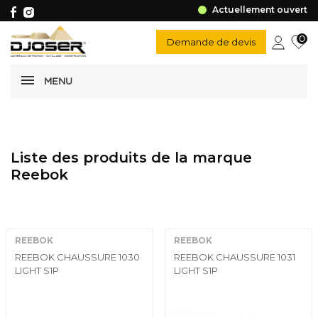
Actuellement ouvert
0
Demande de devis
MENU
Liste des produits de la marque
Reebok
REEBOK
REEBOK
REEBOK CHAUSSURE 1030
REEBOK CHAUSSURE 1031
LIGHT S1P
LIGHT S1P